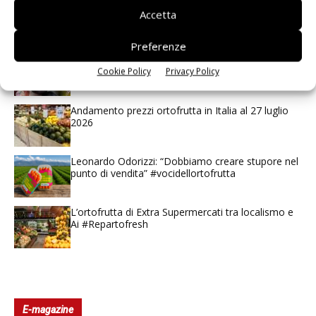
Spazio Conad: continua la conversione dei punti di
Accetta
vendita
Preferenze
Non è una susina: è Metis… e può rivoluzionare la
categoria
Cookie Policy
Privacy Policy
Andamento prezzi ortofrutta in Italia al 27 luglio
2026
Leonardo Odorizzi: “Dobbiamo creare stupore nel
punto di vendita” #vocidellortofrutta
L’ortofrutta di Extra Supermercati tra localismo e
Ai #Repartofresh
E-magazine