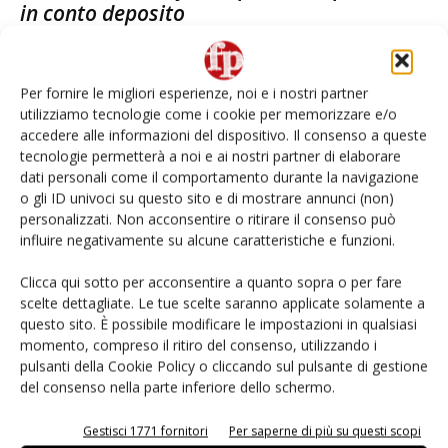
in conto deposito
Daniele Colombo
18 Luglio 2022
Per fornire le migliori esperienze, noi e i nostri partner
E-Magazine
utilizziamo tecnologie come i cookie per memorizzare e/o
accedere alle informazioni del dispositivo. Il consenso a queste
Abbonati
tecnologie permetterà a noi e ai nostri partner di elaborare
dati personali come il comportamento durante la navigazione
Edicola Web
o gli ID univoci su questo sito e di mostrare annunci (non)
Iscriviti alla
personalizzati. Non acconsentire o ritirare il consenso può
newsletter
influire negativamente su alcune caratteristiche e funzioni.
Clicca qui sotto per acconsentire a quanto sopra o per fare
scelte dettagliate. Le tue scelte saranno applicate solamente a
questo sito. È possibile modificare le impostazioni in qualsiasi
momento, compreso il ritiro del consenso, utilizzando i
pulsanti della Cookie Policy o cliccando sul pulsante di gestione
del consenso nella parte inferiore dello schermo.
I più visti
Gestisci 1771 fornitori
Per saperne di più su questi scopi