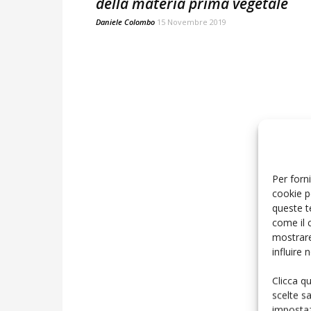
della materia prima vegetale
Daniele Colombo
15 Novembre 2019
Per forni
cookie p
queste t
come il 
mostrare
influire
Clicca q
scelte s
impostaz