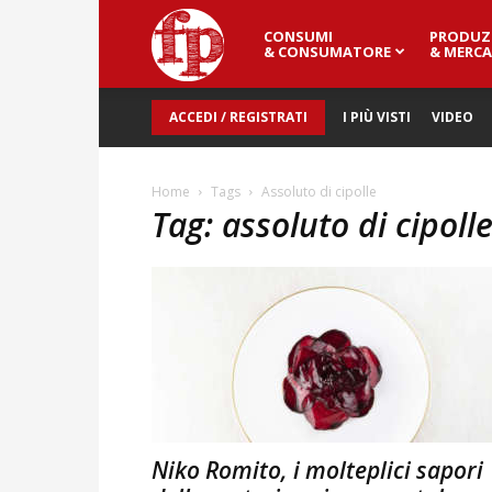
CONSUMI
PRODUZ
Fresh
& CONSUMATORE
& MERCA
ACCEDI / REGISTRATI
I PIÙ VISTI
VIDEO
Point
Home
Tags
Assoluto di cipolle
Tag: assoluto di cipoll
Magazine
Niko Romito, i molteplici sapori