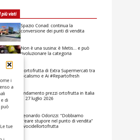
I più visti
Spazio Conad: continua la
conversione dei punti di vendita
Non è una susina: è Metis… e può
rivoluzionare la categoria
L’ortofrutta di Extra Supermercati tra
localismo e Ai #Repartofresh
 come i
senso a
Andamento prezzi ortofrutta in Italia
ali
al 27 luglio 2026
e di
o può
Leonardo Odorizzi: “Dobbiamo
creare stupore nel punto di vendita”
#vocidellortofrutta
 Le tue
o i