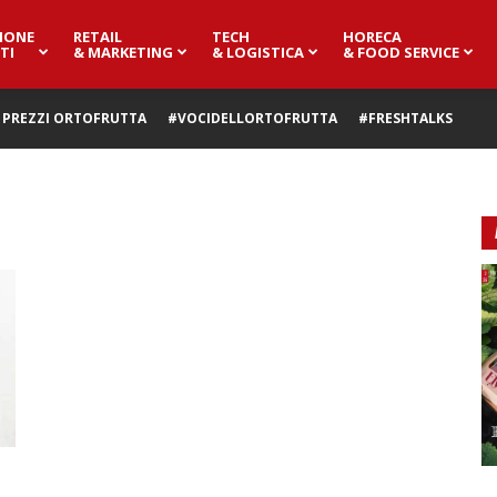
IONE
RETAIL
TECH
HORECA
TI
& MARKETING
& LOGISTICA
& FOOD SERVICE
PREZZI ORTOFRUTTA
#VOCIDELLORTOFRUTTA
#FRESHTALKS
e