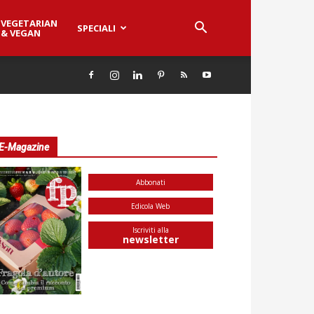
VEGETARIAN
SPECIALI
& VEGAN
E-Magazine
Abbonati
Edicola Web
Iscriviti alla
newsletter