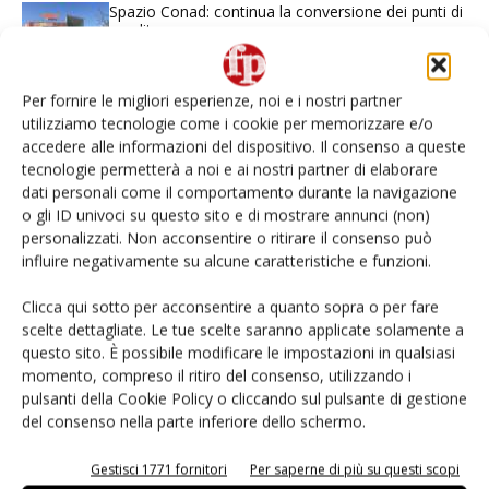
Spazio Conad: continua la conversione dei punti di
vendita
Non è una susina: è Metis… e può rivoluzionare la
Per fornire le migliori esperienze, noi e i nostri partner
categoria
utilizziamo tecnologie come i cookie per memorizzare e/o
accedere alle informazioni del dispositivo. Il consenso a queste
tecnologie permetterà a noi e ai nostri partner di elaborare
L’ortofrutta di Extra Supermercati tra localismo e
Ai #Repartofresh
dati personali come il comportamento durante la navigazione
o gli ID univoci su questo sito e di mostrare annunci (non)
personalizzati. Non acconsentire o ritirare il consenso può
Andamento prezzi ortofrutta in Italia al 27 luglio
influire negativamente su alcune caratteristiche e funzioni.
2026
Clicca qui sotto per acconsentire a quanto sopra o per fare
Leonardo Odorizzi: “Dobbiamo creare stupore nel
scelte dettagliate. Le tue scelte saranno applicate solamente a
punto di vendita” #vocidellortofrutta
questo sito. È possibile modificare le impostazioni in qualsiasi
momento, compreso il ritiro del consenso, utilizzando i
pulsanti della Cookie Policy o cliccando sul pulsante di gestione
del consenso nella parte inferiore dello schermo.
Gestisci 1771 fornitori
Per saperne di più su questi scopi
E-magazine