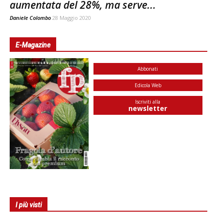
aumentata del 28%, ma serve...
Daniele Colombo
28 Maggio 2020
E-Magazine
Abbonati
Edicola Web
Iscriviti alla
newsletter
I più visti