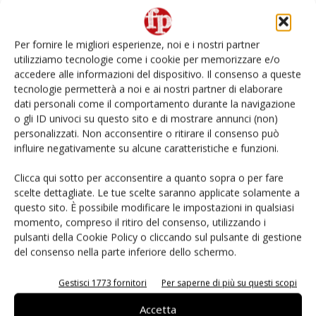
Non è una susina: è Metis… e può rivoluzionare la
categoria
Per fornire le migliori esperienze, noi e i nostri partner
utilizziamo tecnologie come i cookie per memorizzare e/o
L’ortofrutta di Extra Supermercati tra localismo e
accedere alle informazioni del dispositivo. Il consenso a queste
Ai #Repartofresh
tecnologie permetterà a noi e ai nostri partner di elaborare
dati personali come il comportamento durante la navigazione
o gli ID univoci su questo sito e di mostrare annunci (non)
Andamento prezzi ortofrutta in Italia al 27 luglio
2026
personalizzati. Non acconsentire o ritirare il consenso può
influire negativamente su alcune caratteristiche e funzioni.
Apofruit, estate da record per il bio: Canova e
Clicca qui sotto per acconsentire a quanto sopra o per fare
ViviToscano crescono a doppia cifra
scelte dettagliate. Le tue scelte saranno applicate solamente a
questo sito. È possibile modificare le impostazioni in qualsiasi
momento, compreso il ritiro del consenso, utilizzando i
pulsanti della Cookie Policy o cliccando sul pulsante di gestione
del consenso nella parte inferiore dello schermo.
E-magazine
Gestisci 1773 fornitori
Per saperne di più su questi scopi
Accetta