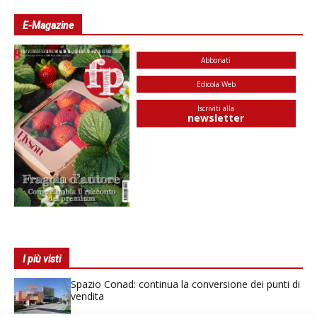
E-Magazine
Abbonati
Edicola Web
Iscriviti alla
newsletter
I più visti
Spazio Conad: continua la conversione dei punti di
vendita