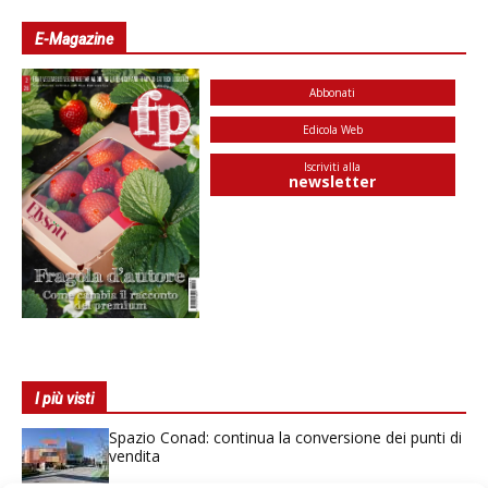
E-Magazine
Abbonati
Edicola Web
Iscriviti alla
newsletter
I più visti
Spazio Conad: continua la conversione dei punti di
vendita