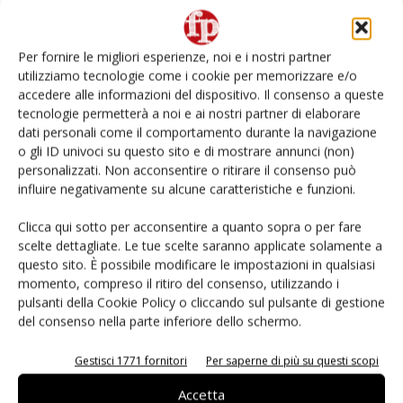
Non è una susina: è Metis… e può rivoluzionare la
categoria
Per fornire le migliori esperienze, noi e i nostri partner
utilizziamo tecnologie come i cookie per memorizzare e/o
Andamento prezzi ortofrutta in Italia al 27 luglio
accedere alle informazioni del dispositivo. Il consenso a queste
2026
tecnologie permetterà a noi e ai nostri partner di elaborare
dati personali come il comportamento durante la navigazione
o gli ID univoci su questo sito e di mostrare annunci (non)
Leonardo Odorizzi: “Dobbiamo creare stupore nel
punto di vendita” #vocidellortofrutta
personalizzati. Non acconsentire o ritirare il consenso può
influire negativamente su alcune caratteristiche e funzioni.
L’ortofrutta di Extra Supermercati tra localismo e
Clicca qui sotto per acconsentire a quanto sopra o per fare
Ai #Repartofresh
scelte dettagliate. Le tue scelte saranno applicate solamente a
questo sito. È possibile modificare le impostazioni in qualsiasi
momento, compreso il ritiro del consenso, utilizzando i
pulsanti della Cookie Policy o cliccando sul pulsante di gestione
del consenso nella parte inferiore dello schermo.
E-magazine
Gestisci 1771 fornitori
Per saperne di più su questi scopi
Accetta