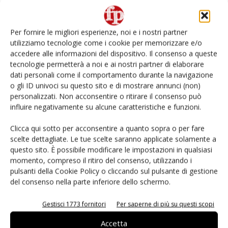
Retail tour nel mondo della IV gamma
Per fornire le migliori esperienze, noi e i nostri partner
utilizziamo tecnologie come i cookie per memorizzare e/o
L’ortofrutta di Extra Supermercati tra localismo e
accedere alle informazioni del dispositivo. Il consenso a queste
Ai #Repartofresh
tecnologie permetterà a noi e ai nostri partner di elaborare
dati personali come il comportamento durante la navigazione
o gli ID univoci su questo sito e di mostrare annunci (non)
Non è una susina: è Metis… e può rivoluzionare la
categoria
personalizzati. Non acconsentire o ritirare il consenso può
influire negativamente su alcune caratteristiche e funzioni.
Fichidindia, tutto quello che serve per la raccolta
Clicca qui sotto per acconsentire a quanto sopra o per fare
fai da te
scelte dettagliate. Le tue scelte saranno applicate solamente a
questo sito. È possibile modificare le impostazioni in qualsiasi
momento, compreso il ritiro del consenso, utilizzando i
pulsanti della Cookie Policy o cliccando sul pulsante di gestione
del consenso nella parte inferiore dello schermo.
E-magazine
Gestisci 1773 fornitori
Per saperne di più su questi scopi
Accetta