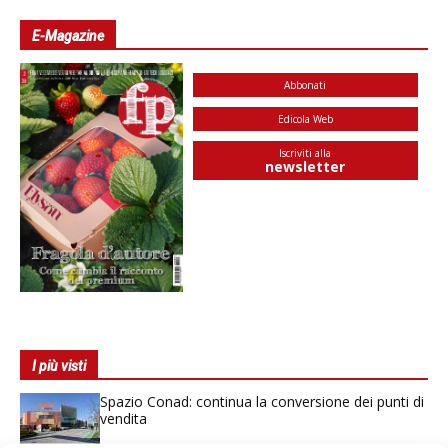
E-Magazine
Abbonati
Edicola Web
Iscriviti alla
newsletter
I più visti
Spazio Conad: continua la conversione dei punti di
vendita