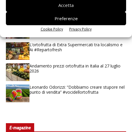
Spazio Conad: continua la conversione dei punti di
Accetta
vendita
Preferenze
Non è una susina: è Metis… e può rivoluzionare la
categoria
Cookie Policy
Privacy Policy
L’ortofrutta di Extra Supermercati tra localismo e
Ai #Repartofresh
Andamento prezzi ortofrutta in Italia al 27 luglio
2026
Leonardo Odorizzi: “Dobbiamo creare stupore nel
punto di vendita” #vocidellortofrutta
E-magazine