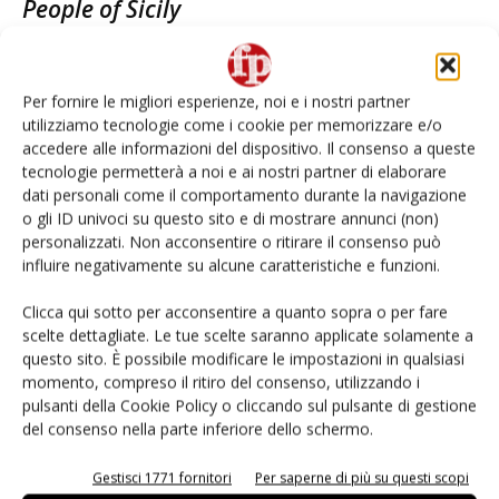
People of Sicily
Redazione
19 Ottobre 2015
Per fornire le migliori esperienze, noi e i nostri partner
E-Magazine
utilizziamo tecnologie come i cookie per memorizzare e/o
accedere alle informazioni del dispositivo. Il consenso a queste
Abbonati
tecnologie permetterà a noi e ai nostri partner di elaborare
dati personali come il comportamento durante la navigazione
Edicola Web
o gli ID univoci su questo sito e di mostrare annunci (non)
Iscriviti alla
personalizzati. Non acconsentire o ritirare il consenso può
newsletter
influire negativamente su alcune caratteristiche e funzioni.
Clicca qui sotto per acconsentire a quanto sopra o per fare
scelte dettagliate. Le tue scelte saranno applicate solamente a
questo sito. È possibile modificare le impostazioni in qualsiasi
momento, compreso il ritiro del consenso, utilizzando i
pulsanti della Cookie Policy o cliccando sul pulsante di gestione
del consenso nella parte inferiore dello schermo.
I più visti
Gestisci 1771 fornitori
Per saperne di più su questi scopi