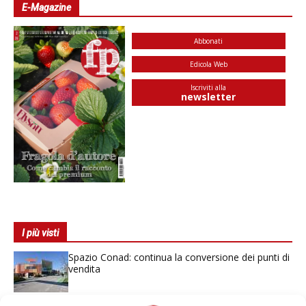
E-Magazine
Abbonati
Edicola Web
Iscriviti alla
newsletter
I più visti
Spazio Conad: continua la conversione dei punti di
vendita