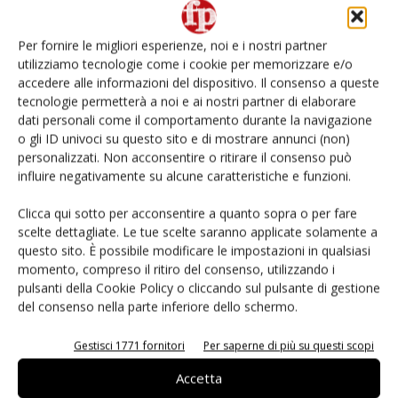
Non è una susina: è Metis… e può rivoluzionare la
categoria
Per fornire le migliori esperienze, noi e i nostri partner
utilizziamo tecnologie come i cookie per memorizzare e/o
L’ortofrutta di Extra Supermercati tra localismo e
Ai #Repartofresh
accedere alle informazioni del dispositivo. Il consenso a queste
tecnologie permetterà a noi e ai nostri partner di elaborare
dati personali come il comportamento durante la navigazione
Andamento prezzi ortofrutta in Italia al 27 luglio
o gli ID univoci su questo sito e di mostrare annunci (non)
2026
personalizzati. Non acconsentire o ritirare il consenso può
influire negativamente su alcune caratteristiche e funzioni.
Agricola Don Camillo lancia il melone da cocktail
#vocidellortofrutta
Clicca qui sotto per acconsentire a quanto sopra o per fare
scelte dettagliate. Le tue scelte saranno applicate solamente a
questo sito. È possibile modificare le impostazioni in qualsiasi
momento, compreso il ritiro del consenso, utilizzando i
pulsanti della Cookie Policy o cliccando sul pulsante di gestione
del consenso nella parte inferiore dello schermo.
E-magazine
Gestisci 1771 fornitori
Per saperne di più su questi scopi
Accetta