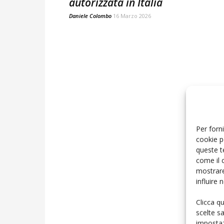
autorizzata in Italia
Daniele Colombo
16 Marzo 2026
Per forni
cookie p
queste t
come il 
mostrare
influire
Clicca q
scelte s
impostaz