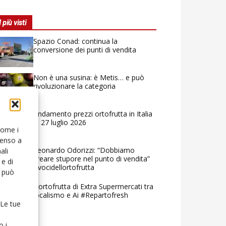
I più visti
Spazio Conad: continua la
conversione dei punti di vendita
Non è una susina: è Metis… e può
rivoluzionare la categoria
Andamento prezzi ortofrutta in Italia
al 27 luglio 2026
 come i
senso a
Leonardo Odorizzi: “Dobbiamo
ali
creare stupore nel punto di vendita”
e di
#vocidellortofrutta
o può
L’ortofrutta di Extra Supermercati tra
localismo e Ai #Repartofresh
 Le tue
o i