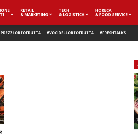
IONE
RETAIL
TECH
HORECA
TI
& MARKETING
& LOGISTICA
& FOOD SERVICE
PREZZI ORTOFRUTTA
#VOCIDELLORTOFRUTTA
#FRESHTALKS
e