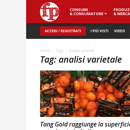
CONSUMI
PRODUZ
Fresh
& CONSUMATORE
& MERCA
ACCEDI / REGISTRATI
I PIÙ VISTI
VIDEO
Point
Home
Tags
Analisi varietale
Tag: analisi varietale
Magazine
Tang Gold raggiunge la superfici