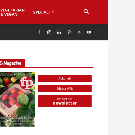
VEGETARIAN
SPECIALI
& VEGAN
E-Magazine
Abbonati
Edicola Web
Iscriviti alla
newsletter