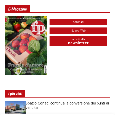
E-Magazine
Abbonati
Edicola Web
Iscriviti alla
newsletter
I più visti
Spazio Conad: continua la conversione dei punti di
vendita