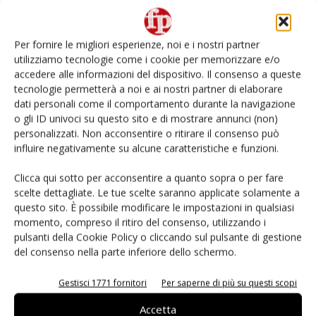
Non è una susina: è Metis… e può rivoluzionare la
categoria
Per fornire le migliori esperienze, noi e i nostri partner
utilizziamo tecnologie come i cookie per memorizzare e/o
Andamento prezzi ortofrutta in Italia al 27 luglio
accedere alle informazioni del dispositivo. Il consenso a queste
2026
tecnologie permetterà a noi e ai nostri partner di elaborare
dati personali come il comportamento durante la navigazione
o gli ID univoci su questo sito e di mostrare annunci (non)
Leonardo Odorizzi: “Dobbiamo creare stupore nel
punto di vendita” #vocidellortofrutta
personalizzati. Non acconsentire o ritirare il consenso può
influire negativamente su alcune caratteristiche e funzioni.
L’ortofrutta di Extra Supermercati tra localismo e
Clicca qui sotto per acconsentire a quanto sopra o per fare
Ai #Repartofresh
scelte dettagliate. Le tue scelte saranno applicate solamente a
questo sito. È possibile modificare le impostazioni in qualsiasi
momento, compreso il ritiro del consenso, utilizzando i
pulsanti della Cookie Policy o cliccando sul pulsante di gestione
del consenso nella parte inferiore dello schermo.
E-magazine
Gestisci 1771 fornitori
Per saperne di più su questi scopi
Accetta