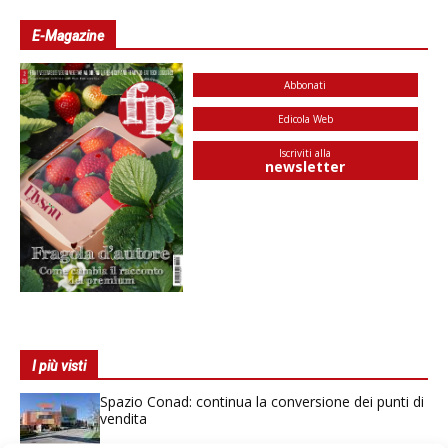
E-Magazine
Abbonati
Edicola Web
Iscriviti alla
newsletter
I più visti
Spazio Conad: continua la conversione dei punti di
vendita