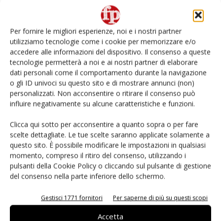
L’ortofrutta di Extra Supermercati tra localismo e
Ai #Repartofresh
Per fornire le migliori esperienze, noi e i nostri partner
utilizziamo tecnologie come i cookie per memorizzare e/o
Non è una susina: è Metis… e può rivoluzionare la
accedere alle informazioni del dispositivo. Il consenso a queste
categoria
tecnologie permetterà a noi e ai nostri partner di elaborare
dati personali come il comportamento durante la navigazione
o gli ID univoci su questo sito e di mostrare annunci (non)
Andamento prezzi ortofrutta in Italia al 27 luglio
2026
personalizzati. Non acconsentire o ritirare il consenso può
influire negativamente su alcune caratteristiche e funzioni.
Leonardo Odorizzi: “Dobbiamo creare stupore nel
Clicca qui sotto per acconsentire a quanto sopra o per fare
punto di vendita” #vocidellortofrutta
scelte dettagliate. Le tue scelte saranno applicate solamente a
questo sito. È possibile modificare le impostazioni in qualsiasi
momento, compreso il ritiro del consenso, utilizzando i
pulsanti della Cookie Policy o cliccando sul pulsante di gestione
del consenso nella parte inferiore dello schermo.
E-magazine
Gestisci 1771 fornitori
Per saperne di più su questi scopi
Accetta