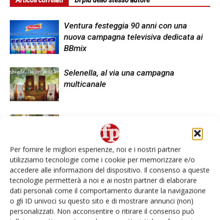
Ventura festeggia 90 anni con una
nuova campagna televisiva dedicata ai
BBmix
Selenella, al via una campagna
multicanale
La Linea Verde, campagna per le zuppe
fresche DimmidiSì
Per fornire le migliori esperienze, noi e i nostri partner
utilizziamo tecnologie come i cookie per memorizzare e/o
accedere alle informazioni del dispositivo. Il consenso a queste
tecnologie permetterà a noi e ai nostri partner di elaborare
dati personali come il comportamento durante la navigazione
o gli ID univoci su questo sito e di mostrare annunci (non)
LASCIA UN COMMENTO
personalizzati. Non acconsentire o ritirare il consenso può