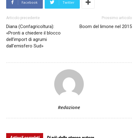
Facebook
Twitter
Articolo precedente
Prossimo articolo
Diana (Confagricoltura):
Boom del limone nel 2015
«Pronti a chiedere il blocco
dell’import di agrumi
dall’emisfero Sud»
Redazione
Articoli correlati
Di più dello stesso autore