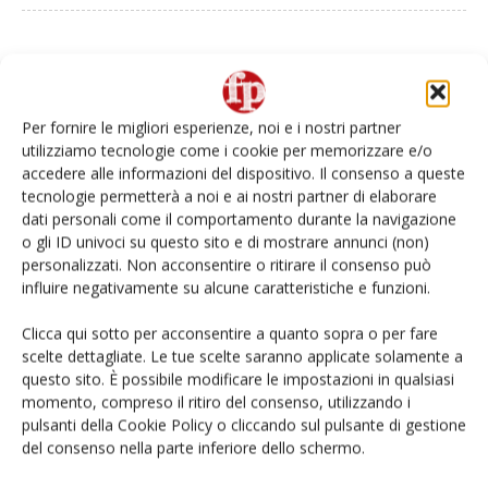
Articoli correlati
Di più dello stesso autore
Per fornire le migliori esperienze, noi e i nostri partner
Piccoli frutti in Europa e in Italia:
utilizziamo tecnologie come i cookie per memorizzare e/o
evoluzione, tendenze e sfide del settore
accedere alle informazioni del dispositivo. Il consenso a queste
tecnologie permetterà a noi e ai nostri partner di elaborare
dati personali come il comportamento durante la navigazione
o gli ID univoci su questo sito e di mostrare annunci (non)
La corsa delle brassicacee italiane verso
personalizzati. Non acconsentire o ritirare il consenso può
l’identità
influire negativamente su alcune caratteristiche e funzioni.
Clicca qui sotto per acconsentire a quanto sopra o per fare
Ce l’ha il Biorepack? Continua la
scelte dettagliate. Le tue scelte saranno applicate solamente a
campagna del nuovo marchio volontario
questo sito. È possibile modificare le impostazioni in qualsiasi
momento, compreso il ritiro del consenso, utilizzando i
pulsanti della Cookie Policy o cliccando sul pulsante di gestione
del consenso nella parte inferiore dello schermo.