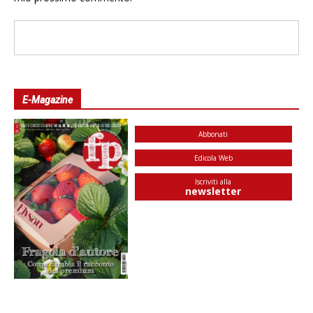
E-Magazine
Abbonati
Edicola Web
Iscriviti alla
newsletter