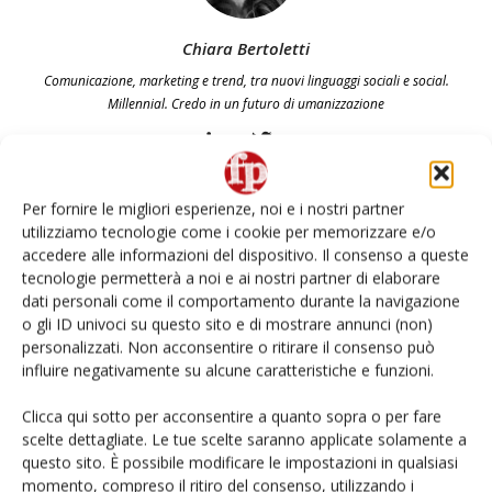
Chiara Bertoletti
Comunicazione, marketing e trend, tra nuovi linguaggi sociali e social.
Millennial. Credo in un futuro di umanizzazione
Per fornire le migliori esperienze, noi e i nostri partner
utilizziamo tecnologie come i cookie per memorizzare e/o
Articoli correlati
Di più dello stesso autore
accedere alle informazioni del dispositivo. Il consenso a queste
tecnologie permetterà a noi e ai nostri partner di elaborare
Despar Express (Ergon) tra sfuso
dati personali come il comportamento durante la navigazione
o gli ID univoci su questo sito e di mostrare annunci (non)
premium e ready-to-eat #Repartofresh
personalizzati. Non acconsentire o ritirare il consenso può
influire negativamente su alcune caratteristiche e funzioni.
Andamento prezzi ortofrutta in Italia al
Clicca qui sotto per acconsentire a quanto sopra o per fare
27 luglio 2026
scelte dettagliate. Le tue scelte saranno applicate solamente a
questo sito. È possibile modificare le impostazioni in qualsiasi
momento, compreso il ritiro del consenso, utilizzando i