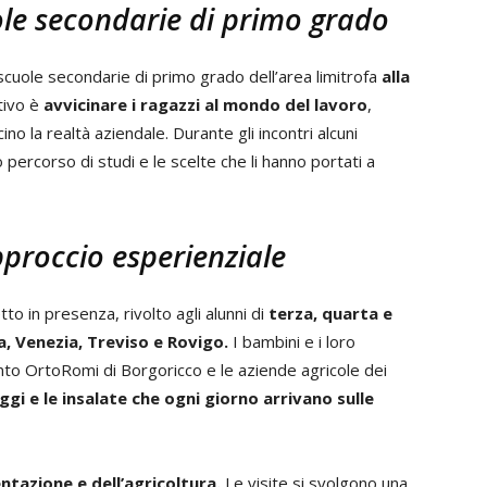
le secondarie di primo grado
 scuole secondarie di primo grado dell’area limitrofa
alla
tivo è
avvicinare i ragazzi al mondo del lavoro
,
ino la realtà aziendale. Durante gli incontri alcuni
percorso di studi e le scelte che li hanno portati a
proccio esperienziale
o in presenza, rivolto agli alunni di
terza, quarta e
, Venezia, Treviso e Rovigo.
I bambini e i loro
mento OrtoRomi di Borgoricco e le aziende agricole dei
i e le insalate che ogni giorno arrivano sulle
entazione e dell’agricoltura.
Le visite si svolgono una