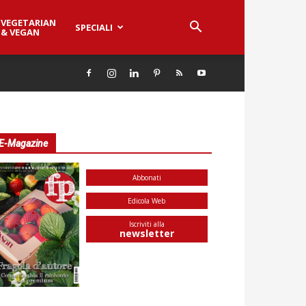
VEGETARIAN
SPECIALI
& VEGAN
E-Magazine
Abbonati
Edicola Web
Iscriviti alla
newsletter