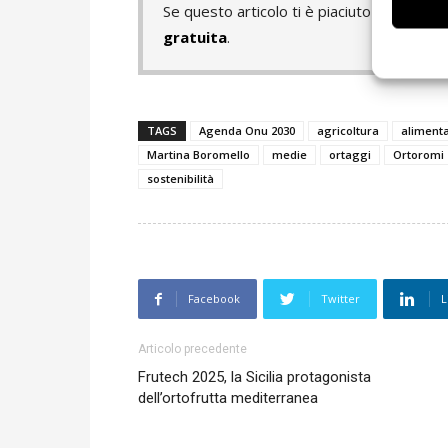
Se questo articolo ti è piaciuto e vuoi 
gratuita
.
TAGS
Agenda Onu 2030
agricoltura
aliment
Martina Boromello
medie
ortaggi
Ortoromi
sostenibilità
Facebook
Twitter
L
Articolo precedente
Frutech 2025, la Sicilia protagonista
dell’ortofrutta mediterranea