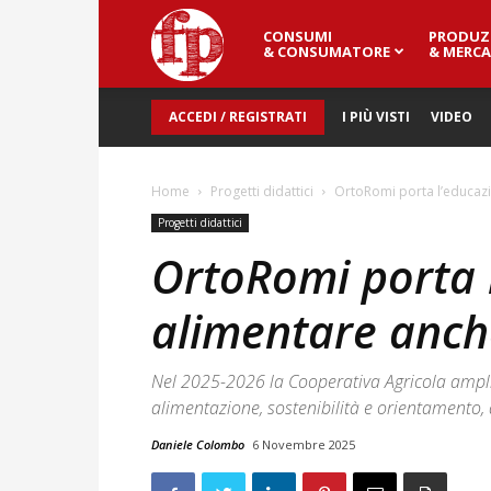
CONSUMI
PRODUZ
Fresh
& CONSUMATORE
& MERCA
ACCEDI / REGISTRATI
I PIÙ VISTI
VIDEO
Point
Home
Progetti didattici
OrtoRomi porta l’educazi
Magazine
Progetti didattici
OrtoRomi porta 
alimentare anch
Nel 2025-2026 la Cooperativa Agricola amplia 
alimentazione, sostenibilità e orientamento, d
Daniele Colombo
6 Novembre 2025