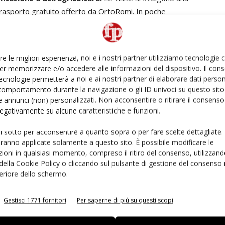
trasporto gratuito offerto da OrtoRomi. In poche
 che hanno fatto registrare il tutto esarito fino alla fine
re le migliori esperienze, noi e i nostri partner utilizziamo tecnologie
percorso formativo per 1000
er memorizzare e/o accedere alle informazioni del dispositivo. Il con
ecnologie permetterà a noi e ai nostri partner di elaborare dati person
comportamento durante la navigazione o gli ID univoci su questo sito 
 annunci (non) personalizzati. Non acconsentire o ritirare il consens
 negativamente su alcune caratteristiche e funzioni.
progetto
, rivolta alle
scuole dell’infanzia e primarie
di
0 classi
. Attraverso nove laboratori, differenziati per
ui sotto per acconsentire a quanto sopra o per fare scelte dettagliate.
one alimentare e obiettivi dell’
Agenda Onu 2030
– i
aranno applicate solamente a questo sito. È possibile modificare le
adottare comportamenti responsabili verso il mondo che
ioni in qualsiasi momento, compreso il ritiro del consenso, utilizzand
 della Cookie Policy o cliccando sul pulsante di gestione del consenso 
ideo-pillole, giochi digitali e materiali scaricabili.
feriore dello schermo.
Gestisci 1771 fornitori
Per saperne di più su questi scopi