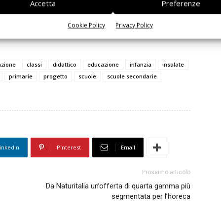
Accetta
Preferenze
rimanere sempre informato
iscriviti alla newsletter
Cookie Policy
Privacy Policy
azione
classi
didattico
educazione
infanzia
insalate
primarie
progetto
scuole
scuole secondarie
inkedin
Pinterest
Email
Prossimo articolo
Da Naturitalia un’offerta di quarta gamma più
segmentata per l’horeca