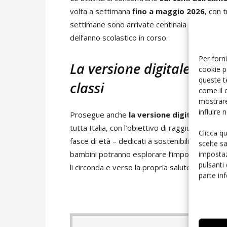
volta a settimana
fino a maggio 2026
, con 
settimane sono arrivate centinaia di richieste,
dell’anno scolastico in corso.
Per forni
La versione digitale, un 
cookie p
queste t
classi
come il 
mostrare
influire
Prosegue anche
la versione digitale del 
tutta Italia, con l’obiettivo di raggiungere
100
Clicca q
fasce di età – dedicati a sostenibilità, educazi
scelte s
bambini potranno esplorare l’importanza di 
impostaz
pulsanti
li circonda e verso la propria salute
,
grazie a v
parte in