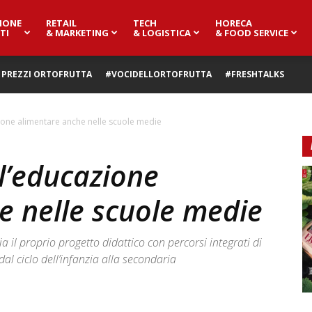
IONE
RETAIL
TECH
HORECA
TI
& MARKETING
& LOGISTICA
& FOOD SERVICE
PREZZI ORTOFRUTTA
#VOCIDELLORTOFRUTTA
#FRESHTALKS
one alimentare anche nelle scuole medie
l’educazione
e nelle scuole medie
il proprio progetto didattico con percorsi integrati di
al ciclo dell’infanzia alla secondaria