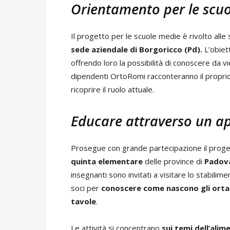
Orientamento per le scuo
Il progetto per le scuole medie è rivolto alle
sede aziendale di Borgoricco (Pd).
L’obiet
offrendo loro la possibilità di conoscere da vic
dipendenti OrtoRomi racconteranno il proprio 
ricoprire il ruolo attuale.
Educare attraverso un ap
Prosegue con grande partecipazione il progett
quinta elementare
delle province di
Padova
insegnanti sono invitati a visitare lo stabili
soci per
conoscere come nascono gli ortagg
tavole
.
Le attività si concentrano
sui temi dell’alim