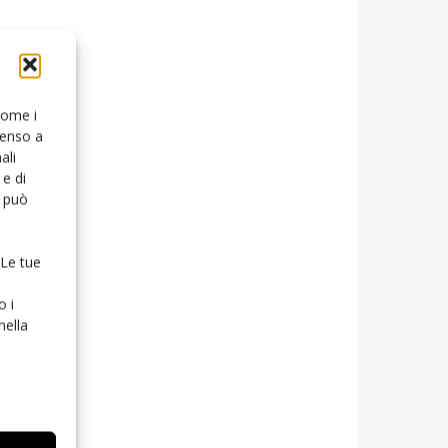
 come i
senso a
ali
e di
o può
 Le tue
o i
nella