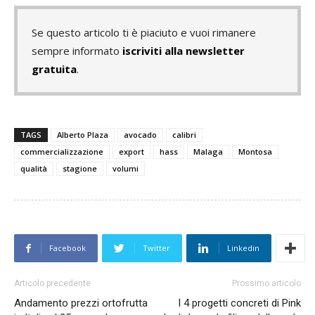
Se questo articolo ti è piaciuto e vuoi rimanere
sempre informato
iscriviti alla newsletter
gratuita
.
TAGS
Alberto Plaza
avocado
calibri
commercializzazione
export
hass
Malaga
Montosa
qualità
stagione
volumi
Facebook
Twitter
Linkedin
Articolo precedente
Prossimo articolo
Andamento prezzi ortofrutta
I 4 progetti concreti di Pink