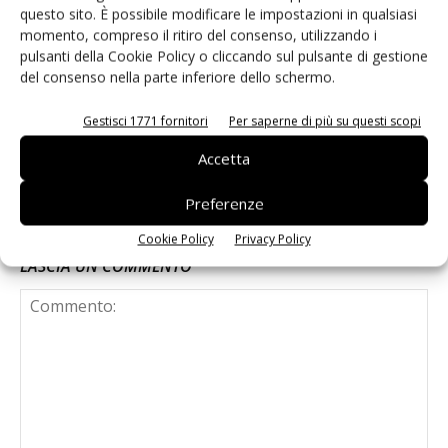
Non è una susina: è Metis… e può
questo sito. È possibile modificare le impostazioni in qualsiasi
rivoluzionare la categoria
momento, compreso il ritiro del consenso, utilizzando i
pulsanti della Cookie Policy o cliccando sul pulsante di gestione
del consenso nella parte inferiore dello schermo.
Known-You Seed Europa e Consorzio
Dolce Passione puntano sull’innovazione
Gestisci 1771 fornitori
Per saperne di più su questi scopi
del cocomero
Accetta
Preferenze
Cookie Policy
Privacy Policy
LASCIA UN COMMENTO