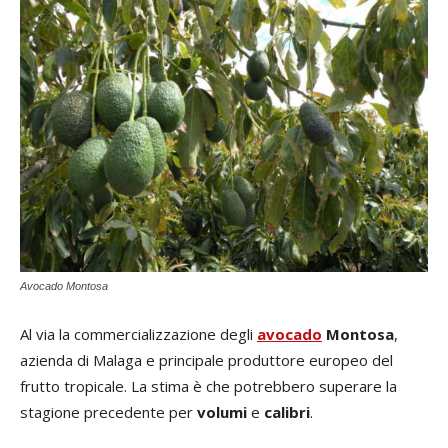
Avocado Montosa
Al via la commercializzazione degli
avocado
Montosa
,
azienda di Malaga e principale produttore europeo del
frutto tropicale. La stima è che potrebbero superare la
stagione precedente per
volumi
e
calibri
.