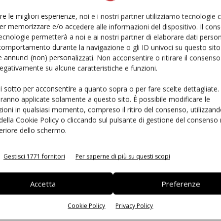
i
re le migliori esperienze, noi e i nostri partner utilizziamo tecnologie
er memorizzare e/o accedere alle informazioni del dispositivo. Il con
ecnologie permetterà a noi e ai nostri partner di elaborare dati person
rà la pubblicazione della lista dei
magazzini
comportamento durante la navigazione o gli ID univoci su questo sito 
esi hanno fatto sapere che ci vorrà ancora un po’ di
 annunci (non) personalizzati. Non acconsentire o ritirare il consens
te dell’Italia, sono state richieste modifiche al
 negativamente su alcune caratteristiche e funzioni.
ono in fase di valutazione da parte delle autorità cinesi.
ui sotto per acconsentire a quanto sopra o per fare scelte dettagliate.
aranno applicate solamente a questo sito. È possibile modificare le
ioni in qualsiasi momento, compreso il ritiro del consenso, utilizzand
 della Cookie Policy o cliccando sul pulsante di gestione del consenso 
feriore dello schermo.
rimanere sempre informato
iscriviti alla newsletter
Gestisci 1771 fornitori
Per saperne di più su questi scopi
Accetta
Preferenze
Ice Agenzia
kiwi
mercato cinese
Cookie Policy
Privacy Policy
do