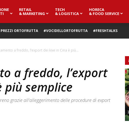
IONE
RETAIL
TECH
HORECA
TI
& MARKETING
& LOGISTICA
& FOOD SERVICE
PREZZI ORTOFRUTTA
#VOCIDELLORTOFRUTTA
#FRESHTALKS
tamento a freddo, l’export dei kiwi in Cina è più...
to a freddo, l’export
è più semplice
treno grazie all'alleggerimento delle procedure di export