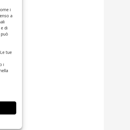
 come i
senso a
ali
e di
o può
 Le tue
o i
nella