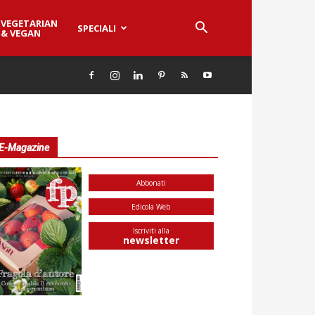
VEGETARIAN
SPECIALI
& VEGAN
E-Magazine
Abbonati
Edicola Web
Iscriviti alla
newsletter