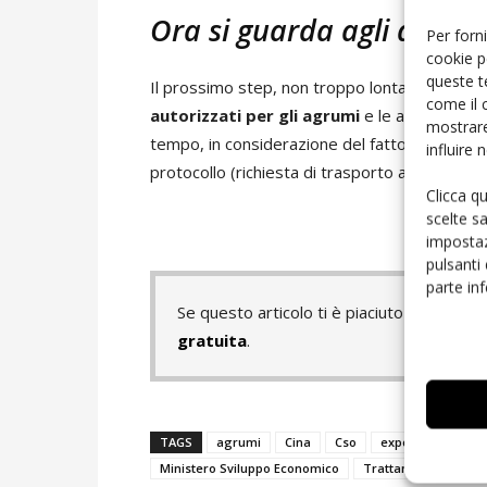
Ora si guarda agli agrum
Per forni
cookie p
queste t
Il prossimo step, non troppo lontano, riguarde
come il 
autorizzati per gli agrumi
e le autorità cin
mostrare
tempo, in considerazione del fatto che, da par
influire
protocollo (richiesta di trasporto aereo) che s
Clicca q
scelte s
impostaz
pulsanti
parte in
Se questo articolo ti è piaciuto e vuoi 
gratuita
.
TAGS
agrumi
Cina
Cso
export
Ice
Ministero Sviluppo Economico
Trattamento a fred