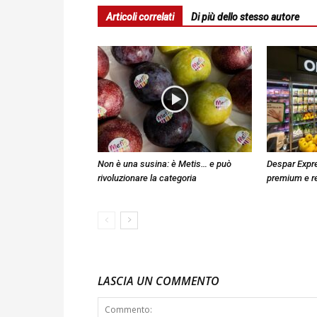
Articoli correlati
Di più dello stesso autore
Non è una susina: è Metis… e può
Despar Expre
rivoluzionare la categoria
premium e r
LASCIA UN COMMENTO