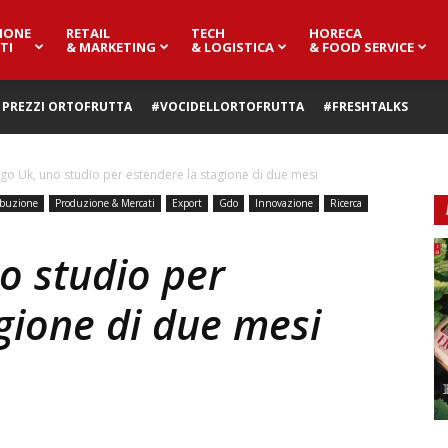
IONE
RETAIL
TECH
HORECA
TI
& MARKETING
& LOGISTICA
& FOOD SERVICE
PREZZI ORTOFRUTTA
#VOCIDELLORTOFRUTTA
#FRESHTALKS
go Uk, uno studio per estendere la stagione di due mesi
ibuzione
Produzione & Mercati
Export
Gdo
Innovazione
Ricerca
o studio per
gione di due mesi