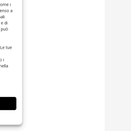
 come i
senso a
ali
e di
o può
 Le tue
o i
nella