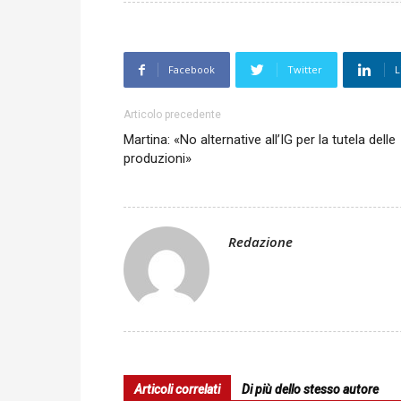
Facebook
Twitter
L
Articolo precedente
Martina: «No alternative all’IG per la tutela delle
produzioni»
Redazione
Articoli correlati
Di più dello stesso autore