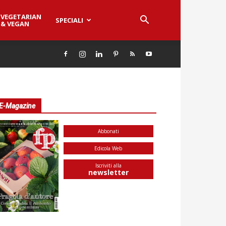
VEGETARIAN
SPECIALI
& VEGAN
E-Magazine
Abbonati
Edicola Web
Iscriviti alla
newsletter