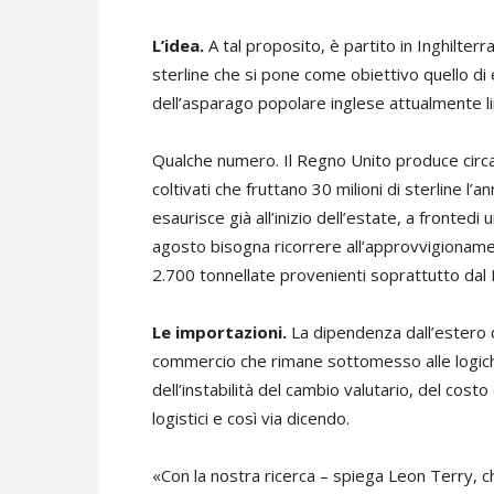
L’idea.
A tal proposito, è partito in Inghilterr
sterline che si pone come obiettivo quello d
dell’asparago popolare inglese attualmente li
Qualche numero. Il Regno Unito produce circa 5
coltivati che fruttano 30 milioni di sterline l’
esaurisce già all’inizio dell’estate, a fronted
agosto bisogna ricorrere all’approvvigionamen
2.700 tonnellate provenienti soprattutto dal 
Le importazioni.
La dipendenza dall’estero 
commercio che rimane sottomesso alle logiche 
dell’instabilità del cambio valutario, del costo
logistici e così via dicendo.
«Con la nostra ricerca – spiega Leon Terry, che