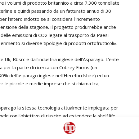
 i volumi di prodotto britannico a circa 7.300 tonnellate
sterline e quindi passando da un fatturato annuo di 30
 per l’intero indotto se si considera l’incremento
tensione della stagione. Il progetto produrrebbe anche
ni delle emissioni di CO2 legate al trasporto da Paesi
perimento si diverse tipologie di prodotti ortofrutticoli».
e Uk, Bbsrc e dall’industria inglese dell’Asparago. L’ente
ora per la parte di ricerca con Cobrey Farms (un
 30% dell’asparago inglese nell’Herefordshire) ed un
er le piccole e medie imprese che si chiama Ica,
ll’asparago la stessa tecnologia attualmente impiegata per
ele con l’obiettivo di riuscire ad estendere la shelf life
tre giorni, a sei settimane, aggiungendo quindi un mese
tto 100% britannico.