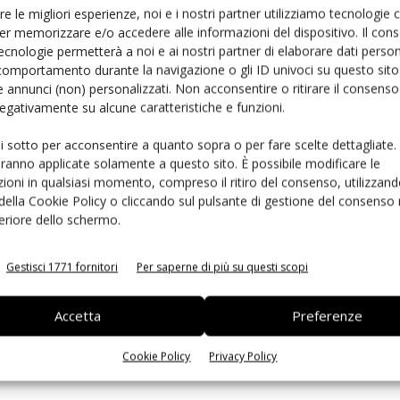
re le migliori esperienze, noi e i nostri partner utilizziamo tecnologie
isultati attesi – ha spiegato John Chinn di Cobrey Farms
er memorizzare e/o accedere alle informazioni del dispositivo. Il con
 sovrapproduzione e di eccesso di offerta che talora si
ecnologie permetterà a noi e ai nostri partner di elaborare dati person
comportamento durante la navigazione o gli ID univoci su questo sito 
commerciale causando importanti cali dei prezzi per i
 annunci (non) personalizzati. Non acconsentire o ritirare il consens
tuta, si inneschi il meccanismo di carenza di prodotto che
 negativamente su alcune caratteristiche e funzioni.
on siamo sicuri che questa tecnologia funzionerà sugli
 già applicata su mele e mirtilli che hanno tassi di
ui sotto per acconsentire a quanto sopra o per fare scelte dettagliate.
aranno applicate solamente a questo sito. È possibile modificare le
ioni in qualsiasi momento, compreso il ritiro del consenso, utilizzand
 della Cookie Policy o cliccando sul pulsante di gestione del consenso 
feriore dello schermo.
rimanere sempre informato
iscriviti alla newsletter
Gestisci 1771 fornitori
Per saperne di più su questi scopi
Accetta
Preferenze
Bbsrc
British Asparagus Growers Association
Cobrey Farms
Cookie Policy
Privacy Policy
on Terry
Soil and Agrifood Institute
università di Cranfield