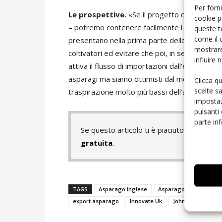
Per forni
Le prospettive.
«Se il progetto conduce ai r
cookie p
– potremo contenere facilmente i problemi di
queste t
come il 
presentano nella prima parte della campagna 
mostrare
coltivatori ed evitare che poi, in seconda bat
influire
attiva il flusso di importazioni dall’estero. N
asparagi ma siamo ottimisti dal momento che è
Clicca q
scelte s
traspirazione molto più bassi dell’asparago».
impostaz
pulsanti
parte in
Se questo articolo ti è piaciuto e vuoi 
gratuita
.
TAGS
Asparago inglese
Asparago peruviano
export asparago
Innovate Uk
John Chinn
Le