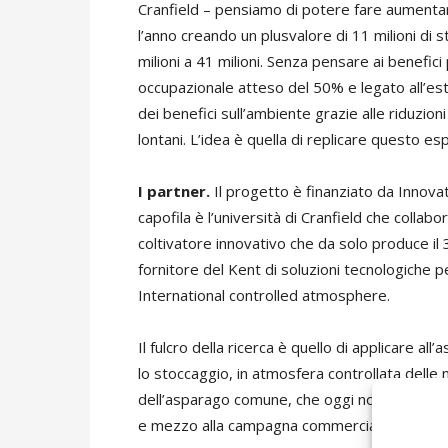
Cranfield – pensiamo di potere fare aumentare
l’anno creando un plusvalore di 11 milioni di 
milioni a 41 milioni. Senza pensare ai benefici
occupazionale atteso del 50% e legato all’es
dei benefici sull’ambiente grazie alle riduzio
lontani. L’idea è quella di replicare questo es
I partner.
Il progetto è finanziato da Innovat
capofila è l’università di Cranfield che collab
coltivatore innovativo che da solo produce il
fornitore del Kent di soluzioni tecnologiche p
International controlled atmosphere.
Il fulcro della ricerca è quello di applicare a
lo stoccaggio, in atmosfera controllata delle m
dell’asparago comune, che oggi non supera i 
e mezzo alla campagna commerciale di prodo