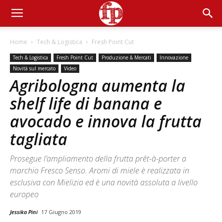
Home
Tech & Logistica
Fresh Point Cut
Tech & Logistica
Fresh Point Cut
Produzione & Mercati
Innovazione
Novità sul mercato
Video
Agribologna aumenta la
shelf life di banana e
avocado e innova la frutta
tagliata
Prosegue l’ampliamento della frutta prêt-à-porter a
marchio Fresco Senso. Aromi di miele è realizzata in
esclusiva con Mielizia ed è una novità assoluta a livello
europeo
Jessika Pini
17 Giugno 2019