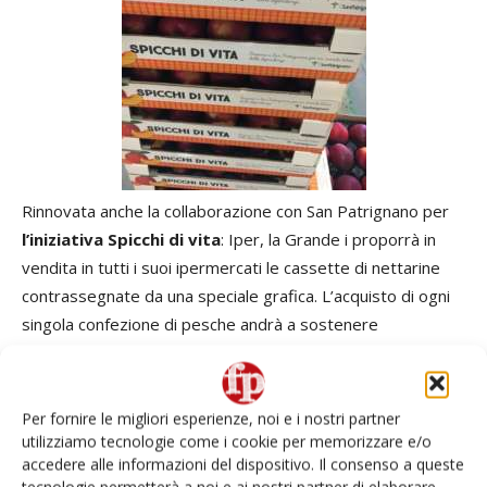
Rinnovata anche la collaborazione con San Patrignano per
l’iniziativa Spicchi di vita
: Iper, la Grande i proporrà in
vendita in tutti i suoi ipermercati le cassette di nettarine
contrassegnate da una speciale grafica. L’acquisto di ogni
singola confezione di pesche andrà a sostenere
attivamente San Patrignano.
Attenzione anche al contesto sociale: da lunedì 17 giugno
Per fornire le migliori esperienze, noi e i nostri partner
Agribologna in partnership con la Cineteca di Bologna per la
utilizziamo tecnologie come i cookie per memorizzare e/o
accedere alle informazioni del dispositivo. Il consenso a queste
manifestazione ‘
Sotto le stelle del cinema
’ 2019: la
tecnologie permetterà a noi e ai nostri partner di elaborare