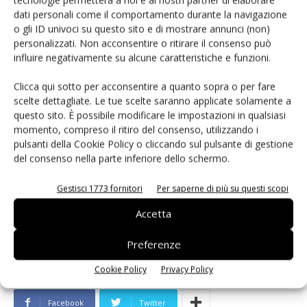
rassegna estiva, nell’ambito di ‘Be Here Bologna Estate
dati personali come il comportamento durante la navigazione
2019’, per 56 serate di Cinema aperte al pubblico, in Piazza
o gli ID univoci su questo sito e di mostrare annunci (non)
Maggiore, a Bologna.
personalizzati. Non acconsentire o ritirare il consenso può
influire negativamente su alcune caratteristiche e funzioni.
Clicca qui sotto per acconsentire a quanto sopra o per fare
Se questo articolo ti è piaciuto e vuoi rimanere
scelte dettagliate. Le tue scelte saranno applicate solamente a
sempre informato
iscriviti alla newsletter
questo sito. È possibile modificare le impostazioni in qualsiasi
gratuita
.
momento, compreso il ritiro del consenso, utilizzando i
pulsanti della Cookie Policy o cliccando sul pulsante di gestione
del consenso nella parte inferiore dello schermo.
Gestisci 1773 fornitori
Per saperne di più su questi scopi
TAGS
AgriBologna
Angelo Palma
avocado
Banana
Fresco Senso
frutta tagliata
Gruppo Agribologna
Accetta
quarta gamma
Preferenze
Cookie Policy
Privacy Policy
Facebook
Twitter