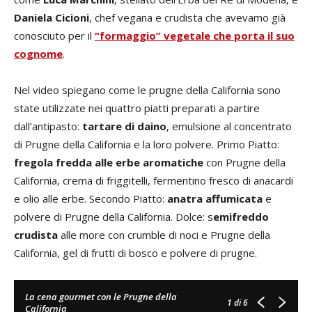
Daniela Cicioni
, chef vegana e crudista che avevamo già
conosciuto per il
“formaggio” vegetale che porta il suo
cognome
.
Nel video spiegano come le prugne della California sono
state utilizzate nei quattro piatti preparati a partire
dall’antipasto:
tartare di daino
, emulsione al concentrato
di Prugne della California e la loro polvere. Primo Piatto:
fregola fredda
alle erbe aromatiche
con Prugne della
California, crema di friggitelli, fermentino fresco di anacardi
e olio alle erbe. Secondo Piatto:
anatra affumicata
e
polvere di Prugne della California. Dolce: s
emifreddo
crudista
alle more con crumble di noci e Prugne della
California, gel di frutti di bosco e polvere di prugne.
La cena gourmet con le Prugne della
1
di 6
California