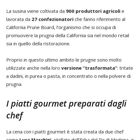
La susina viene coltivata da
900 produttori agricoli
e
lavorata da
27 confezionatori
che fanno riferimento al
California Prune Board, l’organismo che si occupa di
promuovere la prugna della California sia nel mondo retail
sia in quello della ristorazione.
Proprio in questo ultimo ambito le prugne sono molto
utilizzate anche nella loro
versione “trasformata”
: tritate
a dadini, in purea o pasta, in concentrato o nella polvere di
prugna.
I piatti gourmet preparati dagli
chef
La cena con i piatti gourmet è stata creata da due chef
come
Luca Marchini
, stellato dell’Erba del Re di Modena, e