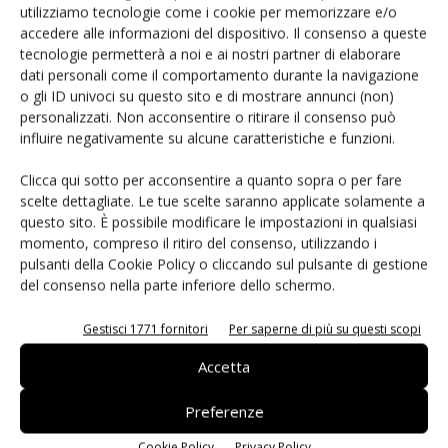
utilizziamo tecnologie come i cookie per memorizzare e/o
accedere alle informazioni del dispositivo. Il consenso a queste
tecnologie permetterà a noi e ai nostri partner di elaborare
dati personali come il comportamento durante la navigazione
o gli ID univoci su questo sito e di mostrare annunci (non)
Luca Moroni
personalizzati. Non acconsentire o ritirare il consenso può
Giornalista, videomaker, curioso per natura, una vita a scrivere e parlar di
influire negativamente su alcune caratteristiche e funzioni.
tecnologia, approdato al mondo del food e del retail per caso e affascinato
dai colori e dalle persone che ci gravitano attorno
Clicca qui sotto per acconsentire a quanto sopra o per fare
scelte dettagliate. Le tue scelte saranno applicate solamente a
questo sito. È possibile modificare le impostazioni in qualsiasi
momento, compreso il ritiro del consenso, utilizzando i
pulsanti della Cookie Policy o cliccando sul pulsante di gestione
del consenso nella parte inferiore dello schermo.
Articoli correlati
Di più dello stesso autore
Gestisci 1771 fornitori
Per saperne di più su questi scopi
Spreafico e Del Monte lanciano una
Accetta
community per rafforzare il canale
tradizionale
Preferenze
Patata di Bologna Dop rafforza il legame
Cookie Policy
Privacy Policy