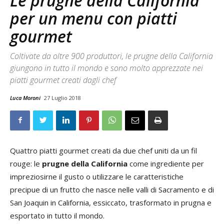
Le prugne della California
per un menu con piatti
gourmet
Coltivate da oltre 900 produttori, le prugne della California
giungono in tutto il mondo e sono molto apprezzate nei
piatti gourmet creati dagli chef
Luca Moroni
27 Luglio 2018
Quattro piatti gourmet creati da due chef uniti da un fil
rouge: le
prugne della California
come ingrediente per
impreziosirne il gusto o utilizzare le caratteristiche
precipue di un frutto che nasce nelle valli di Sacramento e di
San Joaquin in California, essiccato, trasformato in prugna e
esportato in tutto il mondo.