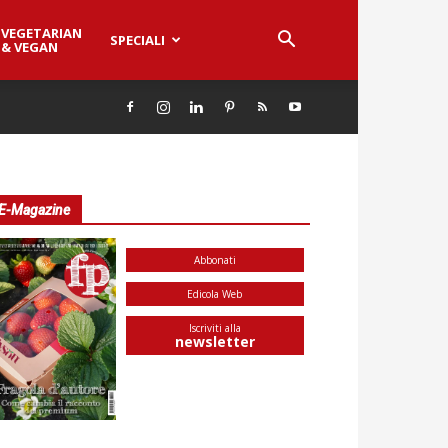
VEGETARIAN
SPECIALI
& VEGAN
E-Magazine
Abbonati
Edicola Web
Iscriviti alla
newsletter