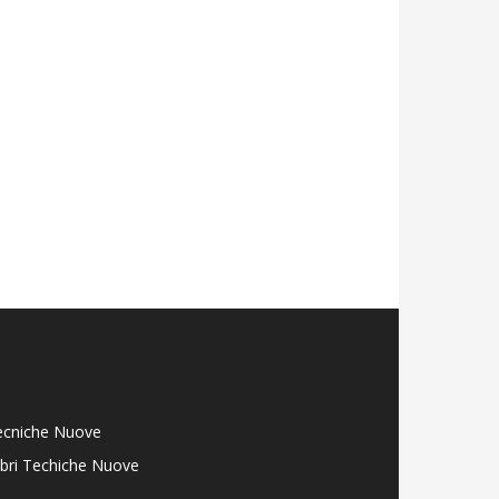
ecniche Nuove
libri Techiche Nuove