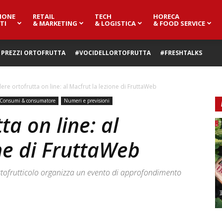
IONE
RETAIL
TECH
HORECA
TI
& MARKETING
& LOGISTICA
& FOOD SERVICE
PREZZI ORTOFRUTTA
#VOCIDELLORTOFRUTTA
#FRESHTALKS
ere ortofrutta on line: al Macfrut la lezione di FruttaWeb
Consumi & consumatore
Numeri e previsioni
ta on line: al
ne di FruttaWeb
rtofrutticolo organizza un evento di approfondimento