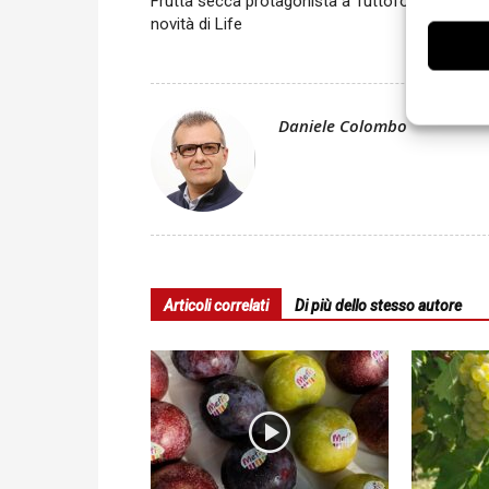
Frutta secca protagonista a Tuttofood con le
novità di Life
Daniele Colombo
Articoli correlati
Di più dello stesso autore