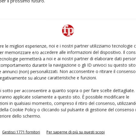
per il prossimo futuro.
rimanere sempre informato
iscriviti alla newsletter
re le migliori esperienze, noi e i nostri partner utilizziamo tecnologie
er memorizzare e/o accedere alle informazioni del dispositivo. Il con
ecnologie permetterà a noi e ai nostri partner di elaborare dati person
comportamento durante la navigazione o gli ID univoci su questo sito 
 annunci (non) personalizzati. Non acconsentire o ritirare il consens
eb
Netcomm Forum
omnicanalità
ortofrutta online
 negativamente su alcune caratteristiche e funzioni.
ui sotto per acconsentire a quanto sopra o per fare scelte dettagliate.
aranno applicate solamente a questo sito. È possibile modificare le
ioni in qualsiasi momento, compreso il ritiro del consenso, utilizzand
 della Cookie Policy o cliccando sul pulsante di gestione del consenso 
inkedin
Pinterest
Email
feriore dello schermo.
Prossimo articolo
Gestisci 1771 fornitori
Per saperne di più su questi scopi