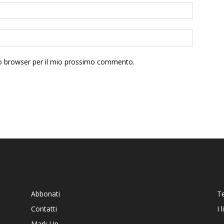
sto browser per il mio prossimo commento.
Abbonati
T
Contatti
I 
Mark Up