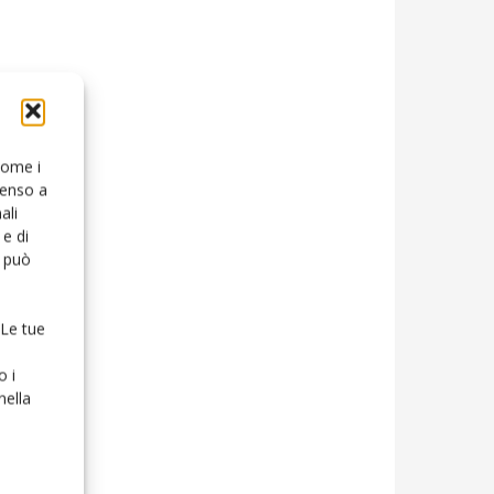
 come i
senso a
ali
e di
o può
 Le tue
o i
nella