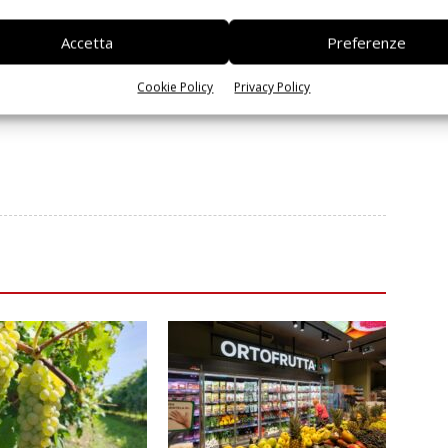
OroGiallo OraSì, la prima bevanda vegetale a base
di pisello giallo
Accetta
Preferenze
Cookie Policy
Privacy Policy