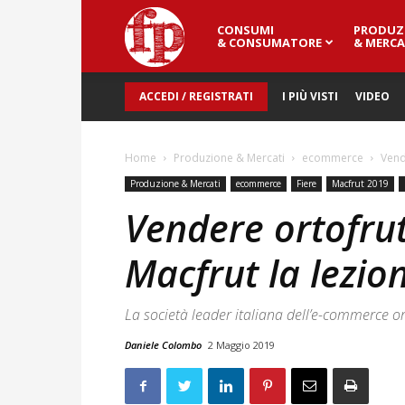
CONSUMI
PRODUZ
Fresh
& CONSUMATORE
& MERCA
ACCEDI / REGISTRATI
I PIÙ VISTI
VIDEO
Point
Home
Produzione & Mercati
ecommerce
Vend
Magazine
Produzione & Mercati
ecommerce
Fiere
Macfrut 2019
Vendere ortofrut
Macfrut la lezio
La società leader italiana dell’e-commerce o
Daniele Colombo
2 Maggio 2019