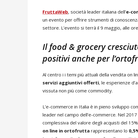
FruttaWeb
, società leader italiana dell’
e-co
un evento per offrire strumenti di conoscen
settore. L’evento si terrà il 9 maggio, alle o
Il food & grocery cresciu
positivi anche per l’ortof
Al centro i i temi più attuali della vendita on 
servizi aggiuntivi offerti
, le esperienze d’ac
vissuta non più come commodity.
L’e-commerce in Italia è in pieno sviluppo co
leader nel campo dell’e-commerce. Nel 2017 va
complessiva del valore degli acquisti del 15%,
on line in ortofrutta
rappresentano lo
0,5