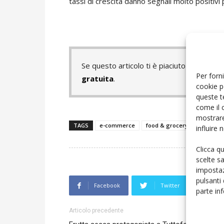
tassi di crescita danno segnali molto positivi 
Se questo articolo ti è piaciuto e vuoi 
Per forni
gratuita
.
cookie p
queste t
come il 
mostrare
TAGS
e-commerce
food & grocery
FruttaW
influire
Clicca q
scelte s
impostaz
pulsanti
Facebook
Twitter
L
parte in
Articolo precedente