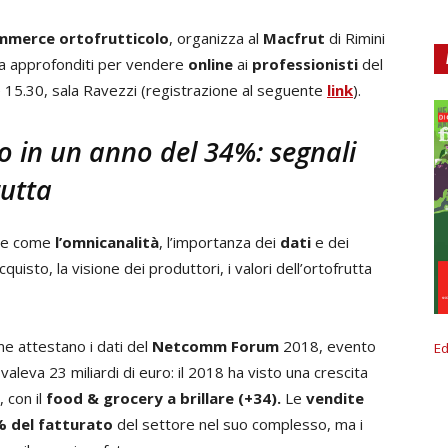
mmerce ortofrutticolo
, organizza al
Macfrut
di Rimini
za approfonditi per vendere
online
ai
professionisti
del
re 15.30, sala Ravezzi (registrazione al seguente
link
).
to in un anno del
34%: segnali
rutta
line come
l’omnicanalità
, l’importanza dei
dati
e dei
quisto, la visione dei produttori, i valori dell’ortofrutta
me attestano i dati del
Netcomm Forum
2018, evento
Ed
leva 23 miliardi di euro: il 2018 ha visto una crescita
 con il
food & grocery a brillare
(+34).
Le
vendite
% del fatturato
del settore nel suo complesso, ma i