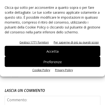
Uva da tavola di Puglia Igp, nel 2025
Clicca qui sotto per acconsentire a quanto sopra o per fare
volumi raddoppiati
scelte dettagliate. Le tue scelte saranno applicate solamente a
questo sito. È possibile modificare le impostazioni in qualsiasi
momento, compreso il ritiro del consenso, utilizzando i
pulsanti della Cookie Policy o cliccando sul pulsante di gestione
Buyer da nove Paesi a Regina di Puglia
del consenso nella parte inferiore dello schermo.
2026
Gestisci 1771 fornitori
Per saperne di più su questi scopi
Accetta
Luv Fiera 2026 porta a Bari il mercato
globale dell’uva da tavola
Preferenze
Cookie Policy
Privacy Policy
LASCIA UN COMMENTO