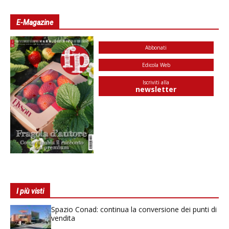
E-Magazine
Abbonati
Edicola Web
Iscriviti alla
newsletter
I più visti
Spazio Conad: continua la conversione dei punti di
vendita