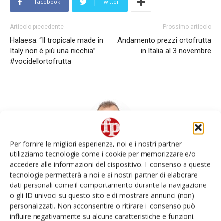
Facebook
Twitter
Articolo precedente
Prossimo articolo
Halaesa: “Il tropicale made in
Andamento prezzi ortofrutta
Italy non è più una nicchia”
in Italia al 3 novembre
#vocidellortofrutta
Per fornire le migliori esperienze, noi e i nostri partner
utilizziamo tecnologie come i cookie per memorizzare e/o
Daniele Colombo
accedere alle informazioni del dispositivo. Il consenso a queste
tecnologie permetterà a noi e ai nostri partner di elaborare
dati personali come il comportamento durante la navigazione
o gli ID univoci su questo sito e di mostrare annunci (non)
personalizzati. Non acconsentire o ritirare il consenso può
Articoli correlati
Di più dello stesso autore
influire negativamente su alcune caratteristiche e funzioni.