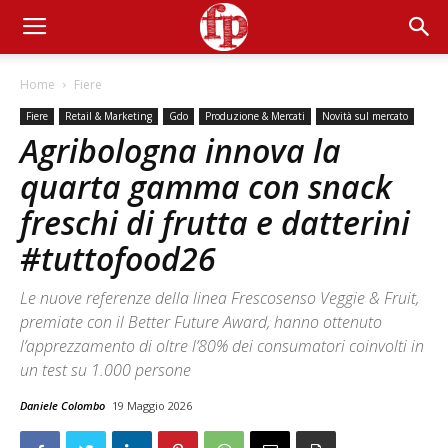
Home
Fiere
Fiere
Retail & Marketing
Gdo
Produzione & Mercati
Novità sul mercato
Agribologna innova la
quarta gamma con snack
freschi di frutta e datterini
#tuttofood26
Le nuove referenze della linea Frescosenso Veggie & Fruit,
premiate con il Better Future Award, hanno ottenuto
l’apprezzamento di oltre l’80% dei consumatori coinvolti in
un test su 1.000 persone
Daniele Colombo
19 Maggio 2026