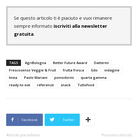
Se questo articolo ti è piaciuto e vuoi rimanere
sempre informato
iscriviti alla newsletter
gratuita
.
TAGS
AgriBologna
Better Future Award
Datterini
Frescosenso Veggie & Fruit
frutta fresca
Gdo
indagine
linea
Paolo Mariani
pomodorini
quarta gamma
ready-to-eat
referenze
snack
Tuttofood
Facebook
Twitter
Articolo precedente
Prossimo articolo