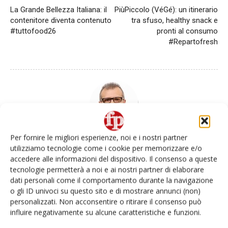
La Grande Bellezza Italiana: il
PiùPiccolo (VéGé): un itinerario
contenitore diventa contenuto
tra sfuso, healthy snack e
#tuttofood26
pronti al consumo
#Repartofresh
Per fornire le migliori esperienze, noi e i nostri partner
Daniele Colombo
utilizziamo tecnologie come i cookie per memorizzare e/o
accedere alle informazioni del dispositivo. Il consenso a queste
tecnologie permetterà a noi e ai nostri partner di elaborare
dati personali come il comportamento durante la navigazione
o gli ID univoci su questo sito e di mostrare annunci (non)
Articoli correlati
Di più dello stesso autore
personalizzati. Non acconsentire o ritirare il consenso può
influire negativamente su alcune caratteristiche e funzioni.
Uva da tavola di Puglia Igp, nel 2025