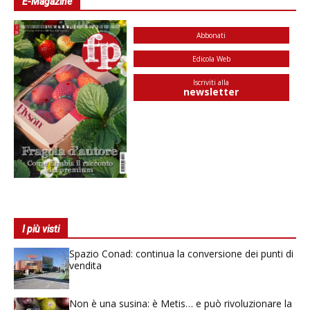
E-Magazine
Abbonati
Edicola Web
Iscriviti alla
newsletter
I più visti
Spazio Conad: continua la conversione dei punti di
vendita
Non è una susina: è Metis… e può rivoluzionare la