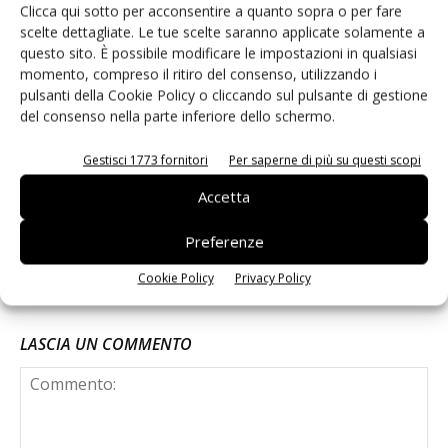
volumi raddoppiati
Clicca qui sotto per acconsentire a quanto sopra o per fare
scelte dettagliate. Le tue scelte saranno applicate solamente a
questo sito. È possibile modificare le impostazioni in qualsiasi
momento, compreso il ritiro del consenso, utilizzando i
Andamento prezzi ortofrutta in Italia al
pulsanti della Cookie Policy o cliccando sul pulsante di gestione
27 luglio 2026
del consenso nella parte inferiore dello schermo.
Gestisci 1773 fornitori
Per saperne di più su questi scopi
Ondine cresce del 64% in Europa e
Accetta
rafforza la presenza in oltre 70 insegne
Preferenze
Cookie Policy
Privacy Policy
LASCIA UN COMMENTO