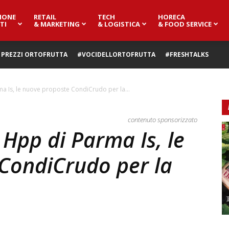
IONE
RETAIL
TECH
HORECA
TI
& MARKETING
& LOGISTICA
& FOOD SERVICE
PREZZI ORTOFRUTTA
#VOCIDELLORTOFRUTTA
#FRESHTALKS
ma Is, le nuove proposte CondiCrudo per la...
contenuto sponsorizzato
 Hpp di Parma Is, le
CondiCrudo per la