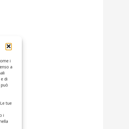
 come i
senso a
ali
e di
o può
 Le tue
o i
nella