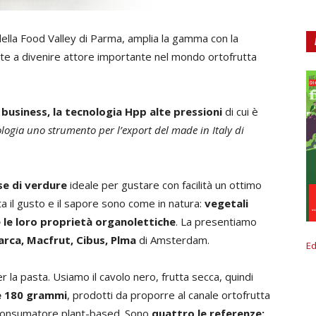
della Food Valley di Parma, amplia la gamma con la
e a divenire attore importante nel mondo ortofrutta
 business, la tecnologia Hpp alte pressioni
di cui è
logia uno strumento per l’export del made in Italy di
e di verdure
ideale per gustare con facilità un ottimo
a il gusto e il sapore sono come in natura:
vegetali
 le loro proprietà organolettiche
. La presentiamo
rca, Macfrut, Cibus, Plma
di Amsterdam.
Ed
la pasta. Usiamo il cavolo nero, frutta secca, quindi
e 180 grammi
, prodotti da proporre al canale ortofrutta
 consumatore plant-based. Sono
quattro le referenze: