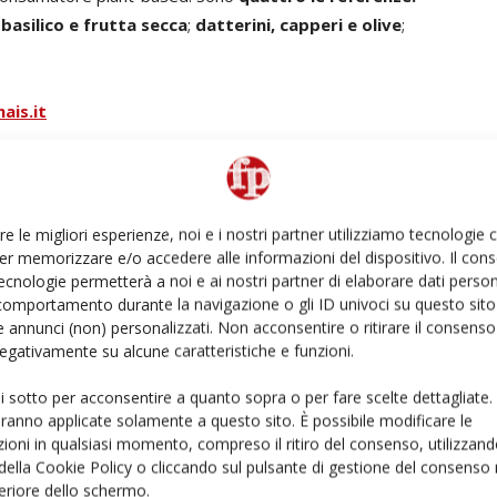
 basilico e frutta secca
;
datterini, capperi e olive
;
ais.it
re le migliori esperienze, noi e i nostri partner utilizziamo tecnologie
rimanere sempre informato
iscriviti alla newsletter
er memorizzare e/o accedere alle informazioni del dispositivo. Il con
ecnologie permetterà a noi e ai nostri partner di elaborare dati person
comportamento durante la navigazione o gli ID univoci su questo sito 
 annunci (non) personalizzati. Non acconsentire o ritirare il consens
 negativamente su alcune caratteristiche e funzioni.
e Idee
Parma Is
sughi freschi
tecnologia HPP
ui sotto per acconsentire a quanto sopra o per fare scelte dettagliate.
aranno applicate solamente a questo sito. È possibile modificare le
ioni in qualsiasi momento, compreso il ritiro del consenso, utilizzand
 della Cookie Policy o cliccando sul pulsante di gestione del consenso 
feriore dello schermo.