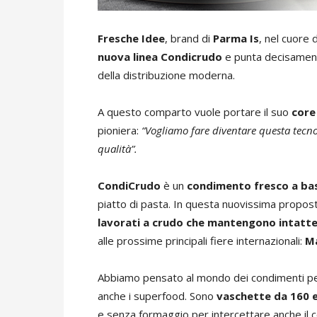
Fresche Idee
, brand di
Parma Is
, nel cuore 
nuova linea
Condicrudo
e punta decisament
della distribuzione moderna.
A questo comparto vuole portare il suo
core
pioniera:
“Vogliamo fare diventare questa tecno
qualità”.
CondiCrudo
è un
condimento fresco a bas
piatto di pasta. In questa nuovissima propost
lavorati a crudo che mantengono intatte
alle prossime principali fiere internazionali:
Ma
Abbiamo pensato al mondo dei condimenti per 
anche i superfood. Sono
vaschette da 160 
e senza formaggio per intercettare anche il