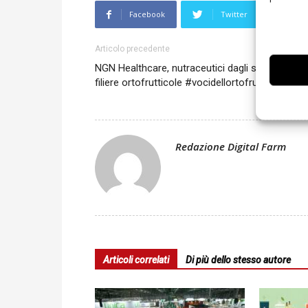
Facebook
Twitter
L
Articolo precedente
NGN Healthcare, nutraceutici dagli scarti delle
filiere ortofrutticole #vocidellortofrutta
Redazione Digital Farm
Articoli correlati
Di più dello stesso autore