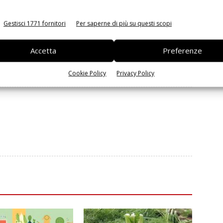
inkedin
Pinterest
Email
Gestisci 1771 fornitori
Per saperne di più su questi scopi
Prossimo articolo
Andamento prezzi ortofrutta in Italia al due
Accetta
Preferenze
maggio
Cookie Policy
Privacy Policy