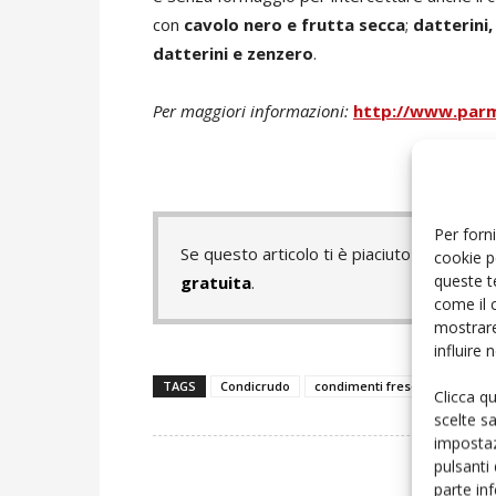
con
cavolo nero e frutta secca
;
datterini,
datterini e zenzero
.
Per maggiori informazioni:
http://www.parm
Per forni
Se questo articolo ti è piaciuto e vuoi 
cookie p
queste t
gratuita
.
come il 
mostrare
influire
TAGS
Condicrudo
condimenti freschi
Fresch
Clicca q
scelte s
impostaz
pulsanti
parte in