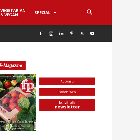
VEGETARIAN
SPECIALI
& VEGAN
E-Magazine
Abbonati
Edicola Web
Iscriviti alla
newsletter