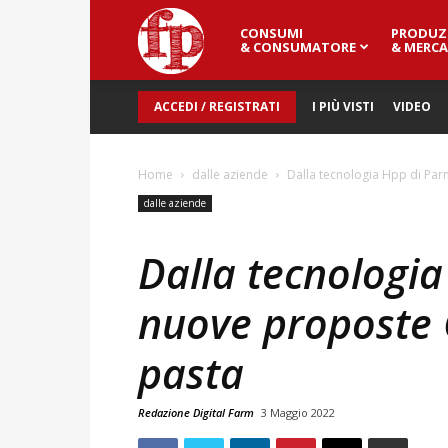
CONSUMI
PRODUZ
Fresh
& CONSUMATORE
& MERCA
ACCEDI / REGISTRATI
I PIÙ VISTI
VIDEO
Point
Home
dalle aziende
Dalla tecnologia Hpp di Par
Magazine
dalle aziende
Dalla tecnologia
nuove proposte 
pasta
Redazione Digital Farm
3 Maggio 2022