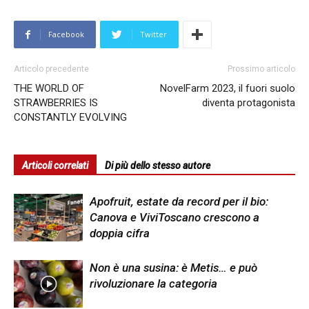
Facebook
Twitter
Articolo precedente
Prossimo articolo
THE WORLD OF
NovelFarm 2023, il fuori suolo
STRAWBERRIES IS
diventa protagonista
CONSTANTLY EVOLVING
Articoli correlati
Di più dello stesso autore
Apofruit, estate da record per il bio:
Canova e ViviToscano crescono a
doppia cifra
Non è una susina: è Metis… e può
rivoluzionare la categoria