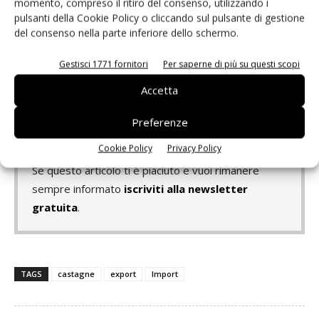
momento, compreso il ritiro del consenso, utilizzando i
could be misrepresented, due to the low production of the
pulsanti della Cookie Policy o cliccando sul pulsante di gestione
year: as for exports, in fact, significant drops are observed
del consenso nella parte inferiore dello schermo.
compared to previous years, especially with respect to
Germany, the largest importer of Italian chestnuts. We
Gestisci 1771 fornitori
Per saperne di più su questi scopi
also note an increase in the prices of imported products,
Accetta
since not only national productions have been affected by
the problems of the year 2021.
Preferenze
Cookie Policy
Privacy Policy
Se questo articolo ti è piaciuto e vuoi rimanere
sempre informato
iscriviti alla newsletter
gratuita
.
TAGS
castagne
export
Import