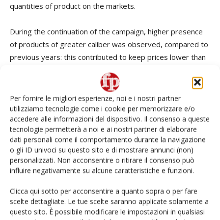
quantities of product on the markets.
During the continuation of the campaign, higher presence
of products of greater caliber was observed, compared to
previous years: this contributed to keep prices lower than
the average. 2021 recorded lower productions than 2020:
unlike 2022, in fact, the torrid heat greatly penalized the
productions of 2020, characterized by parasitosis
Per fornire le migliori esperienze, noi e i nostri partner
problems, too, which contributed to declines in both
utilizziamo tecnologie come i cookie per memorizzare e/o
accedere alle informazioni del dispositivo. Il consenso a queste
quantitative and qualitative terms.
tecnologie permetterà a noi e ai nostri partner di elaborare
dati personali come il comportamento durante la navigazione
Among the most important national producers we find
o gli ID univoci su questo sito e di mostrare annunci (non)
Campania, Calabria, and Lazio, but the Apennine
personalizzati. Non acconsentire o ritirare il consenso può
influire negativamente su alcune caratteristiche e funzioni.
productions of Emilia-Romagna and other central regions,
rich in chestnut groves, should also be considered.
Clicca qui sotto per acconsentire a quanto sopra o per fare
scelte dettagliate. Le tue scelte saranno applicate solamente a
The overview of imports and exports for the year 2021
questo sito. È possibile modificare le impostazioni in qualsiasi