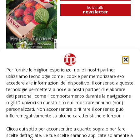
Iscriviti alla
newsletter
Per fornire le migliori esperienze, noi e i nostri partner
I più visti
utilizziamo tecnologie come i cookie per memorizzare e/o
accedere alle informazioni del dispositivo. Il consenso a queste
Spazio Conad: continua la conversione dei punti di
tecnologie permetterà a noi e ai nostri partner di elaborare
vendita
dati personali come il comportamento durante la navigazione
o gli ID univoci su questo sito e di mostrare annunci (non)
Non è una susina: è Metis… e può rivoluzionare la
personalizzati. Non acconsentire o ritirare il consenso può
categoria
influire negativamente su alcune caratteristiche e funzioni.
Clicca qui sotto per acconsentire a quanto sopra o per fare
L’ortofrutta di Extra Supermercati tra localismo e
scelte dettagliate. Le tue scelte saranno applicate solamente a
Ai #Repartofresh