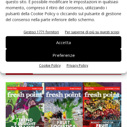
questo sito. È possibile modificare le impostazioni in qualsiasi
momento, compreso il ritiro del consenso, utilizzando i
Andamento prezzi ortofrutta in Italia al 27 luglio
pulsanti della Cookie Policy o cliccando sul pulsante di gestione
2026
del consenso nella parte inferiore dello schermo.
Leonardo Odorizzi: “Dobbiamo creare stupore nel
Gestisci 1771 fornitori
Per saperne di più su questi scopi
punto di vendita” #vocidellortofrutta
Accetta
Preferenze
Cookie Policy
Privacy Policy
E-magazine