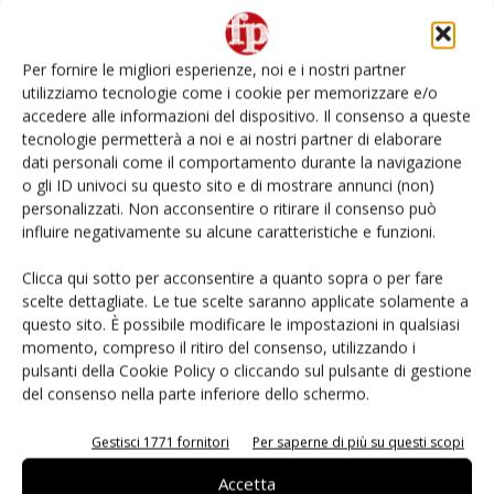
L’ortofrutta di Extra Supermercati tra localismo e
Ai #Repartofresh
Per fornire le migliori esperienze, noi e i nostri partner
utilizziamo tecnologie come i cookie per memorizzare e/o
Non è una susina: è Metis… e può rivoluzionare la
accedere alle informazioni del dispositivo. Il consenso a queste
categoria
tecnologie permetterà a noi e ai nostri partner di elaborare
dati personali come il comportamento durante la navigazione
o gli ID univoci su questo sito e di mostrare annunci (non)
Andamento prezzi ortofrutta in Italia al 27 luglio
2026
personalizzati. Non acconsentire o ritirare il consenso può
influire negativamente su alcune caratteristiche e funzioni.
Leonardo Odorizzi: “Dobbiamo creare stupore nel
Clicca qui sotto per acconsentire a quanto sopra o per fare
punto di vendita” #vocidellortofrutta
scelte dettagliate. Le tue scelte saranno applicate solamente a
questo sito. È possibile modificare le impostazioni in qualsiasi
momento, compreso il ritiro del consenso, utilizzando i
pulsanti della Cookie Policy o cliccando sul pulsante di gestione
del consenso nella parte inferiore dello schermo.
E-magazine
Gestisci 1771 fornitori
Per saperne di più su questi scopi
Accetta