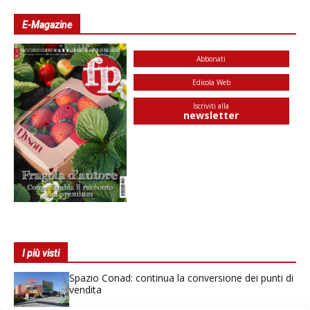
E-Magazine
Abbonati
Edicola Web
Iscriviti alla
newsletter
I più visti
Spazio Conad: continua la conversione dei punti di
vendita