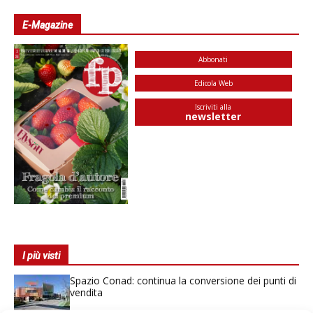
E-Magazine
Abbonati
Edicola Web
Iscriviti alla
newsletter
I più visti
Spazio Conad: continua la conversione dei punti di
vendita