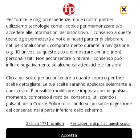
L’ortofrutta di Extra Supermercati tra localismo e
Ai #Repartofresh
Per fornire le migliori esperienze, noi e i nostri partner
utilizziamo tecnologie come i cookie per memorizzare e/o
Non è una susina: è Metis… e può rivoluzionare la
accedere alle informazioni del dispositivo. Il consenso a queste
categoria
tecnologie permetterà a noi e ai nostri partner di elaborare
dati personali come il comportamento durante la navigazione
o gli ID univoci su questo sito e di mostrare annunci (non)
Andamento prezzi ortofrutta in Italia al 27 luglio
2026
personalizzati. Non acconsentire o ritirare il consenso può
influire negativamente su alcune caratteristiche e funzioni.
Leonardo Odorizzi: “Dobbiamo creare stupore nel
Clicca qui sotto per acconsentire a quanto sopra o per fare
punto di vendita” #vocidellortofrutta
scelte dettagliate. Le tue scelte saranno applicate solamente a
questo sito. È possibile modificare le impostazioni in qualsiasi
momento, compreso il ritiro del consenso, utilizzando i
pulsanti della Cookie Policy o cliccando sul pulsante di gestione
del consenso nella parte inferiore dello schermo.
E-magazine
Gestisci 1771 fornitori
Per saperne di più su questi scopi
Accetta