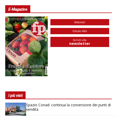
E-Magazine
Abbonati
Edicola Web
Iscriviti alla
newsletter
I più visti
Spazio Conad: continua la conversione dei punti di
vendita