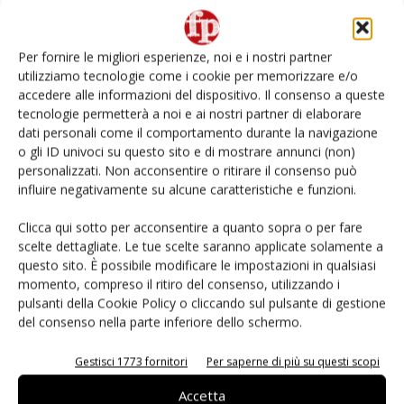
L’ortofrutta di Extra Supermercati tra localismo e
Ai #Repartofresh
Per fornire le migliori esperienze, noi e i nostri partner
utilizziamo tecnologie come i cookie per memorizzare e/o
Non è una susina: è Metis… e può rivoluzionare la
accedere alle informazioni del dispositivo. Il consenso a queste
categoria
tecnologie permetterà a noi e ai nostri partner di elaborare
dati personali come il comportamento durante la navigazione
o gli ID univoci su questo sito e di mostrare annunci (non)
Fichidindia, tutto quello che serve per la raccolta
fai da te
personalizzati. Non acconsentire o ritirare il consenso può
influire negativamente su alcune caratteristiche e funzioni.
Andamento prezzi ortofrutta in Italia al 27 luglio
Clicca qui sotto per acconsentire a quanto sopra o per fare
2026
scelte dettagliate. Le tue scelte saranno applicate solamente a
questo sito. È possibile modificare le impostazioni in qualsiasi
momento, compreso il ritiro del consenso, utilizzando i
pulsanti della Cookie Policy o cliccando sul pulsante di gestione
del consenso nella parte inferiore dello schermo.
E-magazine
Gestisci 1773 fornitori
Per saperne di più su questi scopi
Accetta