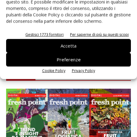
questo sito. È possibile modificare le impostazioni in qualsiasi
momento, compreso il ritiro del consenso, utilizzando i
Andamento prezzi ortofrutta in Italia al 27 luglio
pulsanti della Cookie Policy o cliccando sul pulsante di gestione
2026
del consenso nella parte inferiore dello schermo.
Apofruit, estate da record per il bio: Canova e
Gestisci 1773 fornitori
Per saperne di più su questi scopi
ViviToscano crescono a doppia cifra
Accetta
Preferenze
Cookie Policy
Privacy Policy
E-magazine