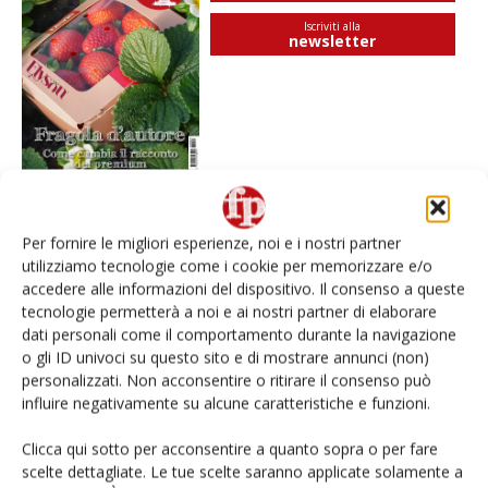
Iscriviti alla
newsletter
Per fornire le migliori esperienze, noi e i nostri partner
I più visti
utilizziamo tecnologie come i cookie per memorizzare e/o
accedere alle informazioni del dispositivo. Il consenso a queste
Spazio Conad: continua la conversione dei punti di
tecnologie permetterà a noi e ai nostri partner di elaborare
vendita
dati personali come il comportamento durante la navigazione
o gli ID univoci su questo sito e di mostrare annunci (non)
L’ortofrutta di Extra Supermercati tra localismo e
personalizzati. Non acconsentire o ritirare il consenso può
Ai #Repartofresh
influire negativamente su alcune caratteristiche e funzioni.
Clicca qui sotto per acconsentire a quanto sopra o per fare
Non è una susina: è Metis… e può rivoluzionare la
scelte dettagliate. Le tue scelte saranno applicate solamente a
categoria