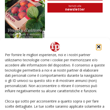
Iscriviti alla
newsletter
Per fornire le migliori esperienze, noi e i nostri partner
I più visti
utilizziamo tecnologie come i cookie per memorizzare e/o
accedere alle informazioni del dispositivo. Il consenso a queste
Spazio Conad: continua la conversione dei punti di
tecnologie permetterà a noi e ai nostri partner di elaborare
vendita
dati personali come il comportamento durante la navigazione
o gli ID univoci su questo sito e di mostrare annunci (non)
Non è una susina: è Metis… e può rivoluzionare la
personalizzati. Non acconsentire o ritirare il consenso può
categoria
influire negativamente su alcune caratteristiche e funzioni.
Clicca qui sotto per acconsentire a quanto sopra o per fare
Andamento prezzi ortofrutta in Italia al 27 luglio
scelte dettagliate. Le tue scelte saranno applicate solamente a
2026