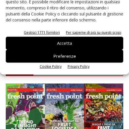
questo sito. È possibile modificare le impostazioni in qualsiasi
momento, compreso il ritiro del consenso, utilizzando i
Leonardo Odorizzi: “Dobbiamo creare stupore nel
pulsanti della Cookie Policy o cliccando sul pulsante di gestione
punto di vendita” #vocidellortofrutta
del consenso nella parte inferiore dello schermo.
L’ortofrutta di Extra Supermercati tra localismo e
Gestisci 1771 fornitori
Per saperne di più su questi scopi
Ai #Repartofresh
Accetta
Preferenze
Cookie Policy
Privacy Policy
E-magazine