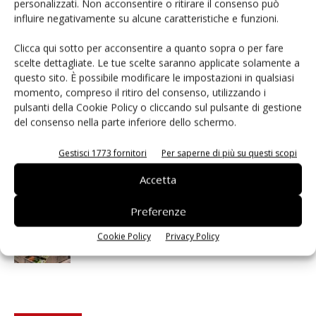
personalizzati. Non acconsentire o ritirare il consenso può
influire negativamente su alcune caratteristiche e funzioni.
Spazio Conad: continua la conversione dei punti di
vendita
Clicca qui sotto per acconsentire a quanto sopra o per fare
scelte dettagliate. Le tue scelte saranno applicate solamente a
L’ortofrutta di Extra Supermercati tra localismo e
questo sito. È possibile modificare le impostazioni in qualsiasi
Ai #Repartofresh
momento, compreso il ritiro del consenso, utilizzando i
pulsanti della Cookie Policy o cliccando sul pulsante di gestione
del consenso nella parte inferiore dello schermo.
Non è una susina: è Metis… e può rivoluzionare la
categoria
Gestisci 1773 fornitori
Per saperne di più su questi scopi
Andamento prezzi ortofrutta in Italia al 27 luglio
Accetta
2026
Preferenze
Apofruit, estate da record per il bio: Canova e
Cookie Policy
Privacy Policy
ViviToscano crescono a doppia cifra