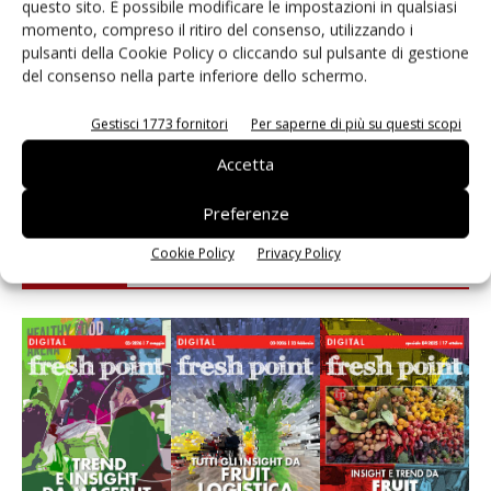
questo sito. È possibile modificare le impostazioni in qualsiasi
momento, compreso il ritiro del consenso, utilizzando i
Fichidindia, tutto quello che serve per la raccolta
pulsanti della Cookie Policy o cliccando sul pulsante di gestione
fai da te
del consenso nella parte inferiore dello schermo.
Andamento prezzi ortofrutta in Italia al 27 luglio
Gestisci 1773 fornitori
Per saperne di più su questi scopi
2026
Accetta
Preferenze
Cookie Policy
Privacy Policy
E-magazine