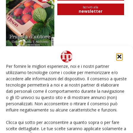
Iscriviti alla
newsletter
Per fornire le migliori esperienze, noi e i nostri partner
I più visti
utilizziamo tecnologie come i cookie per memorizzare e/o
accedere alle informazioni del dispositivo. Il consenso a queste
Spazio Conad: continua la conversione dei punti di
tecnologie permetterà a noi e ai nostri partner di elaborare
vendita
dati personali come il comportamento durante la navigazione
o gli ID univoci su questo sito e di mostrare annunci (non)
L’ortofrutta di Extra Supermercati tra localismo e
personalizzati. Non acconsentire o ritirare il consenso può
Ai #Repartofresh
influire negativamente su alcune caratteristiche e funzioni.
Clicca qui sotto per acconsentire a quanto sopra o per fare
Non è una susina: è Metis… e può rivoluzionare la
scelte dettagliate. Le tue scelte saranno applicate solamente a
categoria