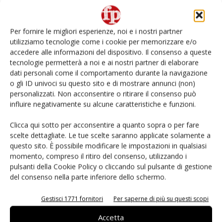
Non è una susina: è Metis… e può rivoluzionare la
categoria
Per fornire le migliori esperienze, noi e i nostri partner
utilizziamo tecnologie come i cookie per memorizzare e/o
L’ortofrutta di Extra Supermercati tra localismo e
accedere alle informazioni del dispositivo. Il consenso a queste
Ai #Repartofresh
tecnologie permetterà a noi e ai nostri partner di elaborare
dati personali come il comportamento durante la navigazione
o gli ID univoci su questo sito e di mostrare annunci (non)
Andamento prezzi ortofrutta in Italia al 27 luglio
2026
personalizzati. Non acconsentire o ritirare il consenso può
influire negativamente su alcune caratteristiche e funzioni.
Leonardo Odorizzi: “Dobbiamo creare stupore nel
Clicca qui sotto per acconsentire a quanto sopra o per fare
punto di vendita” #vocidellortofrutta
scelte dettagliate. Le tue scelte saranno applicate solamente a
questo sito. È possibile modificare le impostazioni in qualsiasi
momento, compreso il ritiro del consenso, utilizzando i
pulsanti della Cookie Policy o cliccando sul pulsante di gestione
del consenso nella parte inferiore dello schermo.
E-magazine
Gestisci 1771 fornitori
Per saperne di più su questi scopi
Accetta