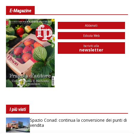
E-Magazine
Abbonati
Edicola Web
Iscriviti alla
newsletter
I più visti
Spazio Conad: continua la conversione dei punti di
vendita