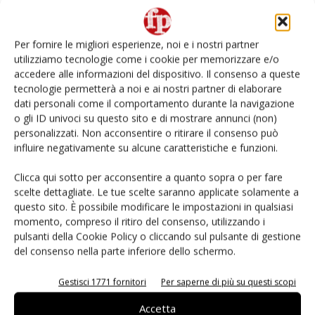
Non è una susina: è Metis… e può rivoluzionare la
categoria
Per fornire le migliori esperienze, noi e i nostri partner
utilizziamo tecnologie come i cookie per memorizzare e/o
Andamento prezzi ortofrutta in Italia al 27 luglio
accedere alle informazioni del dispositivo. Il consenso a queste
2026
tecnologie permetterà a noi e ai nostri partner di elaborare
dati personali come il comportamento durante la navigazione
o gli ID univoci su questo sito e di mostrare annunci (non)
Leonardo Odorizzi: “Dobbiamo creare stupore nel
punto di vendita” #vocidellortofrutta
personalizzati. Non acconsentire o ritirare il consenso può
influire negativamente su alcune caratteristiche e funzioni.
Known-You Seed Europa e Consorzio Dolce
Clicca qui sotto per acconsentire a quanto sopra o per fare
Passione puntano sull’innovazione del cocomero
scelte dettagliate. Le tue scelte saranno applicate solamente a
questo sito. È possibile modificare le impostazioni in qualsiasi
momento, compreso il ritiro del consenso, utilizzando i
pulsanti della Cookie Policy o cliccando sul pulsante di gestione
del consenso nella parte inferiore dello schermo.
E-magazine
Gestisci 1771 fornitori
Per saperne di più su questi scopi
Accetta