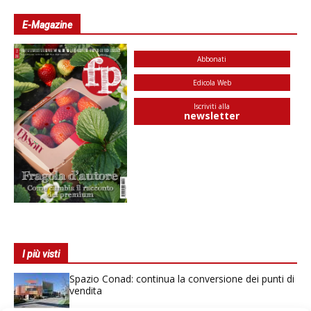
E-Magazine
Abbonati
Edicola Web
Iscriviti alla
newsletter
I più visti
Spazio Conad: continua la conversione dei punti di
vendita