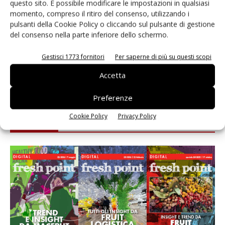
questo sito. È possibile modificare le impostazioni in qualsiasi
momento, compreso il ritiro del consenso, utilizzando i
Fichidindia, tutto quello che serve per la raccolta
pulsanti della Cookie Policy o cliccando sul pulsante di gestione
fai da te
del consenso nella parte inferiore dello schermo.
Andamento prezzi ortofrutta in Italia al 27 luglio
Gestisci 1773 fornitori
Per saperne di più su questi scopi
2026
Accetta
Preferenze
Cookie Policy
Privacy Policy
E-magazine