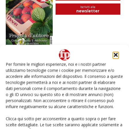
Iscriviti alla
newsletter
Per fornire le migliori esperienze, noi e i nostri partner
I più visti
utilizziamo tecnologie come i cookie per memorizzare e/o
accedere alle informazioni del dispositivo. Il consenso a queste
Spazio Conad: continua la conversione dei punti di
tecnologie permetterà a noi e ai nostri partner di elaborare
vendita
dati personali come il comportamento durante la navigazione
o gli ID univoci su questo sito e di mostrare annunci (non)
L’ortofrutta di Extra Supermercati tra localismo e
personalizzati. Non acconsentire o ritirare il consenso può
Ai #Repartofresh
influire negativamente su alcune caratteristiche e funzioni.
Clicca qui sotto per acconsentire a quanto sopra o per fare
Non è una susina: è Metis… e può rivoluzionare la
scelte dettagliate. Le tue scelte saranno applicate solamente a
categoria