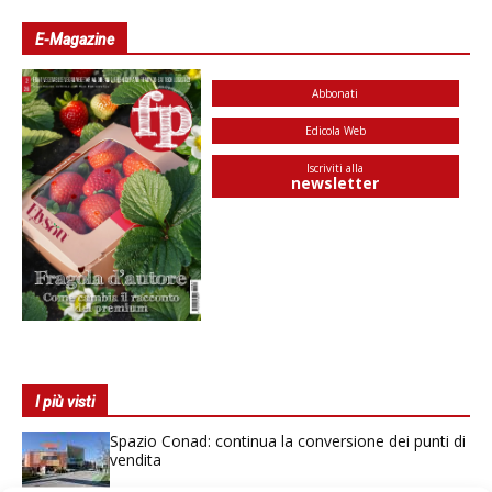
E-Magazine
Abbonati
Edicola Web
Iscriviti alla
newsletter
I più visti
Spazio Conad: continua la conversione dei punti di
vendita