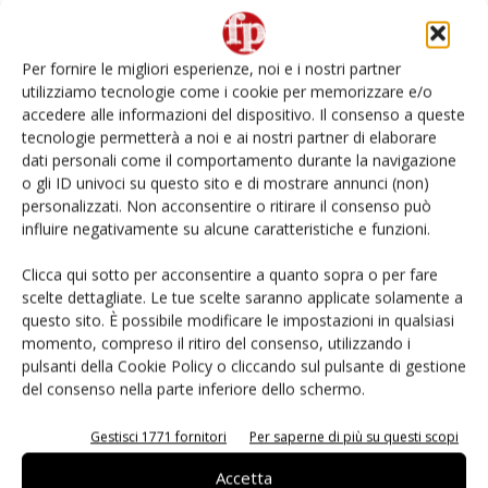
Non è una susina: è Metis… e può rivoluzionare la
categoria
Per fornire le migliori esperienze, noi e i nostri partner
utilizziamo tecnologie come i cookie per memorizzare e/o
Andamento prezzi ortofrutta in Italia al 27 luglio
accedere alle informazioni del dispositivo. Il consenso a queste
2026
tecnologie permetterà a noi e ai nostri partner di elaborare
dati personali come il comportamento durante la navigazione
o gli ID univoci su questo sito e di mostrare annunci (non)
Leonardo Odorizzi: “Dobbiamo creare stupore nel
punto di vendita” #vocidellortofrutta
personalizzati. Non acconsentire o ritirare il consenso può
influire negativamente su alcune caratteristiche e funzioni.
L’ortofrutta di Extra Supermercati tra localismo e
Clicca qui sotto per acconsentire a quanto sopra o per fare
Ai #Repartofresh
scelte dettagliate. Le tue scelte saranno applicate solamente a
questo sito. È possibile modificare le impostazioni in qualsiasi
momento, compreso il ritiro del consenso, utilizzando i
pulsanti della Cookie Policy o cliccando sul pulsante di gestione
del consenso nella parte inferiore dello schermo.
E-magazine
Gestisci 1771 fornitori
Per saperne di più su questi scopi
Accetta