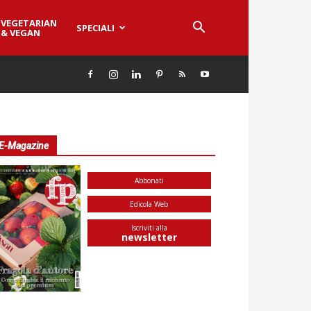
VEGETARIAN
SPECIALI
& VEGAN
E-Magazine
Abbonati
Edicola Web
Iscriviti alla
newsletter