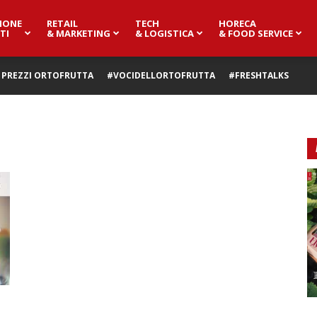
IONE
RETAIL
TECH
HORECA
TI
& MARKETING
& LOGISTICA
& FOOD SERVICE
PREZZI ORTOFRUTTA
#VOCIDELLORTOFRUTTA
#FRESHTALKS