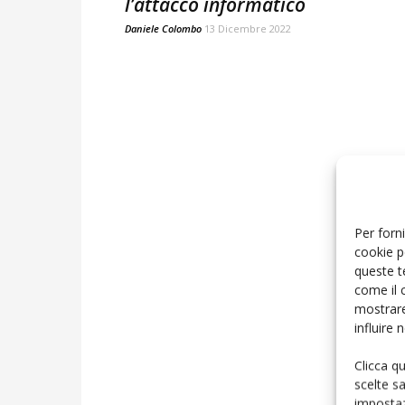
l’attacco informatico
Daniele Colombo
13 Dicembre 2022
Per forni
cookie p
queste t
come il 
mostrare
influire
Clicca q
scelte s
impostaz