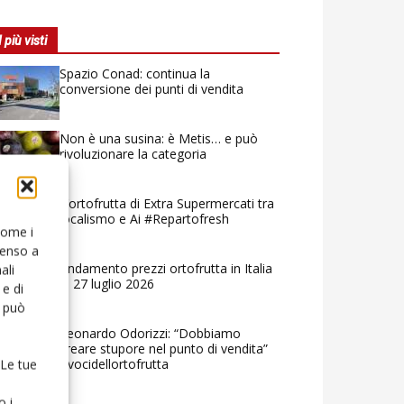
I più visti
Spazio Conad: continua la
conversione dei punti di vendita
Non è una susina: è Metis… e può
rivoluzionare la categoria
L’ortofrutta di Extra Supermercati tra
localismo e Ai #Repartofresh
 come i
senso a
Andamento prezzi ortofrutta in Italia
ali
al 27 luglio 2026
e di
o può
Leonardo Odorizzi: “Dobbiamo
creare stupore nel punto di vendita”
#vocidellortofrutta
 Le tue
o i