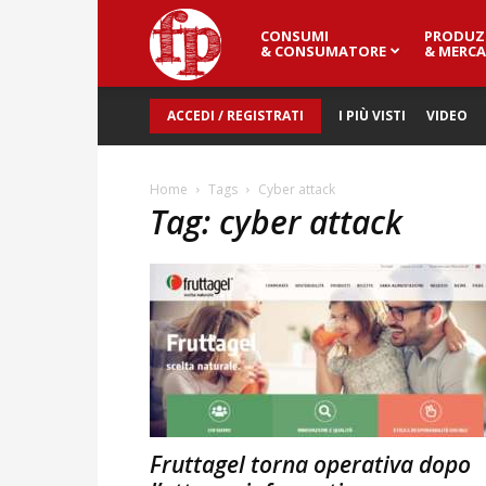
CONSUMI
PRODUZ
Fresh
& CONSUMATORE
& MERCA
ACCEDI / REGISTRATI
I PIÙ VISTI
VIDEO
Point
Home
Tags
Cyber attack
Tag: cyber attack
Magazine
Fruttagel torna operativa dopo