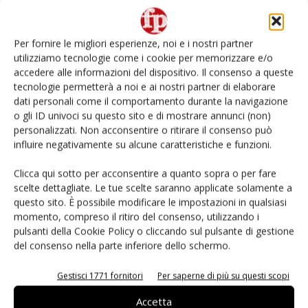
L’ortofrutta di Extra Supermercati tra localismo e
Ai #Repartofresh
Per fornire le migliori esperienze, noi e i nostri partner
utilizziamo tecnologie come i cookie per memorizzare e/o
Non è una susina: è Metis… e può rivoluzionare la
accedere alle informazioni del dispositivo. Il consenso a queste
categoria
tecnologie permetterà a noi e ai nostri partner di elaborare
dati personali come il comportamento durante la navigazione
o gli ID univoci su questo sito e di mostrare annunci (non)
Andamento prezzi ortofrutta in Italia al 27 luglio
2026
personalizzati. Non acconsentire o ritirare il consenso può
influire negativamente su alcune caratteristiche e funzioni.
Apofruit, estate da record per il bio: Canova e
Clicca qui sotto per acconsentire a quanto sopra o per fare
ViviToscano crescono a doppia cifra
scelte dettagliate. Le tue scelte saranno applicate solamente a
questo sito. È possibile modificare le impostazioni in qualsiasi
momento, compreso il ritiro del consenso, utilizzando i
pulsanti della Cookie Policy o cliccando sul pulsante di gestione
del consenso nella parte inferiore dello schermo.
E-magazine
Gestisci 1771 fornitori
Per saperne di più su questi scopi
Accetta