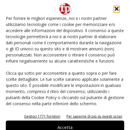
Non è una susina: è Metis… e può rivoluzionare la
categoria
Per fornire le migliori esperienze, noi e i nostri partner
utilizziamo tecnologie come i cookie per memorizzare e/o
Andamento prezzi ortofrutta in Italia al 27 luglio
accedere alle informazioni del dispositivo. Il consenso a queste
2026
tecnologie permetterà a noi e ai nostri partner di elaborare
dati personali come il comportamento durante la navigazione
o gli ID univoci su questo sito e di mostrare annunci (non)
Leonardo Odorizzi: “Dobbiamo creare stupore nel
punto di vendita” #vocidellortofrutta
personalizzati. Non acconsentire o ritirare il consenso può
influire negativamente su alcune caratteristiche e funzioni.
Known-You Seed Europa e Consorzio Dolce
Clicca qui sotto per acconsentire a quanto sopra o per fare
Passione puntano sull’innovazione del cocomero
scelte dettagliate. Le tue scelte saranno applicate solamente a
questo sito. È possibile modificare le impostazioni in qualsiasi
momento, compreso il ritiro del consenso, utilizzando i
pulsanti della Cookie Policy o cliccando sul pulsante di gestione
del consenso nella parte inferiore dello schermo.
E-magazine
Gestisci 1771 fornitori
Per saperne di più su questi scopi
Accetta