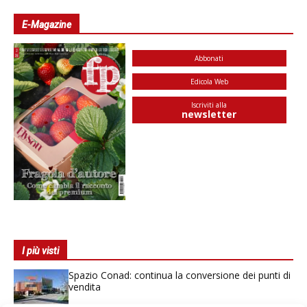
E-Magazine
Abbonati
Edicola Web
Iscriviti alla
newsletter
I più visti
Spazio Conad: continua la conversione dei punti di
vendita