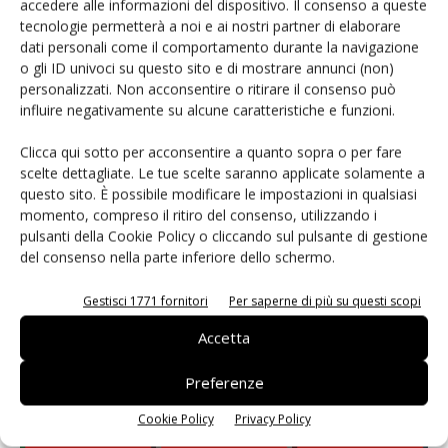
accedere alle informazioni del dispositivo. Il consenso a queste
tecnologie permetterà a noi e ai nostri partner di elaborare
Leonardo Odorizzi: “Dobbiamo creare stupore nel
dati personali come il comportamento durante la navigazione
punto di vendita” #vocidellortofrutta
o gli ID univoci su questo sito e di mostrare annunci (non)
personalizzati. Non acconsentire o ritirare il consenso può
influire negativamente su alcune caratteristiche e funzioni.
Clicca qui sotto per acconsentire a quanto sopra o per fare
scelte dettagliate. Le tue scelte saranno applicate solamente a
E-magazine
questo sito. È possibile modificare le impostazioni in qualsiasi
momento, compreso il ritiro del consenso, utilizzando i
pulsanti della Cookie Policy o cliccando sul pulsante di gestione
del consenso nella parte inferiore dello schermo.
Gestisci 1771 fornitori
Per saperne di più su questi scopi
Accetta
Preferenze
Cookie Policy
Privacy Policy