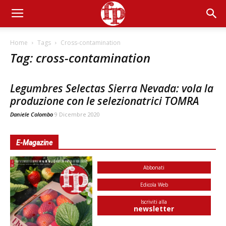
Home
Tags
Cross-contamination
Tag: cross-contamination
Legumbres Selectas Sierra Nevada: vola la
produzione con le selezionatrici TOMRA
Daniele Colombo
9 Dicembre 2020
E-Magazine
Abbonati
Edicola Web
Iscriviti alla
newsletter