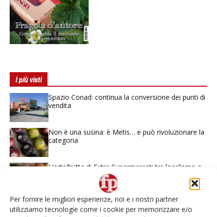
I più visti
Spazio Conad: continua la conversione dei punti di
vendita
Non è una susina: è Metis… e può rivoluzionare la
categoria
L’ortofrutta di Extra Supermercati tra localismo e
Ai #Repartofresh
Per fornire le migliori esperienze, noi e i nostri partner
Andamento prezzi ortofrutta in Italia al 27 luglio
utilizziamo tecnologie come i cookie per memorizzare e/o
2026