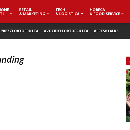
IONE
RETAIL
TECH
HORECA
TI
& MARKETING
& LOGISTICA
& FOOD SERVICE
PREZZI ORTOFRUTTA
#VOCIDELLORTOFRUTTA
#FRESHTALKS
anding