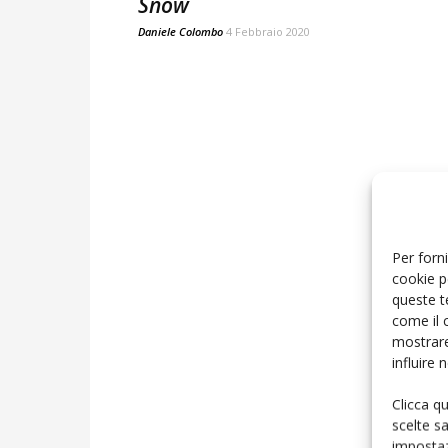
Snow
Daniele Colombo
4 Febbraio 2020
Per forni
cookie p
queste t
come il 
mostrare
influire
Clicca q
scelte s
impostaz