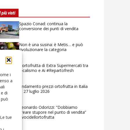
I più visti
Spazio Conad: continua la
conversione dei punti di vendita
Non è una susina: è Metis… e può
rivoluzionare la categoria
L’ortofrutta di Extra Supermercati tra
localismo e Ai #Repartofresh
 come i
senso a
Andamento prezzi ortofrutta in Italia
ali
al 27 luglio 2026
e di
o può
Leonardo Odorizzi: “Dobbiamo
creare stupore nel punto di vendita”
#vocidellortofrutta
 Le tue
o i