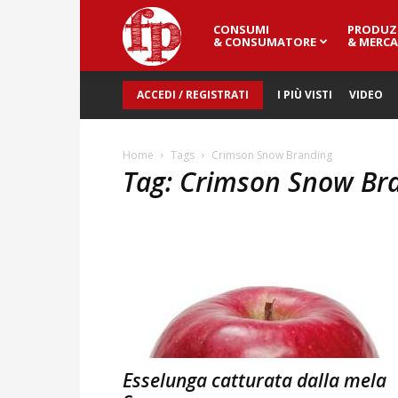
CONSUMI
PRODUZ
Fresh
& CONSUMATORE
& MERCA
ACCEDI / REGISTRATI
I PIÙ VISTI
VIDEO
Point
Home
Tags
Crimson Snow Branding
Tag: Crimson Snow Br
Magazine
Esselunga catturata dalla mela