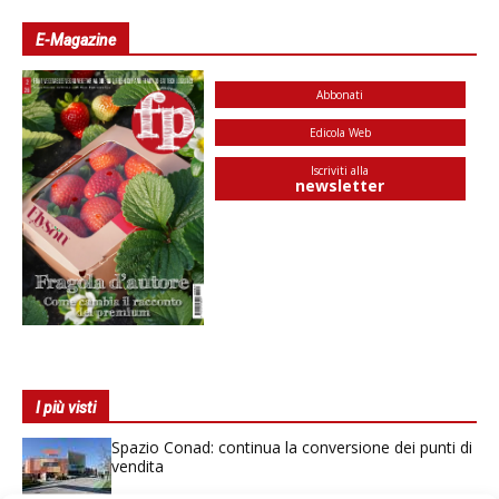
E-Magazine
Abbonati
Edicola Web
Iscriviti alla
newsletter
I più visti
Spazio Conad: continua la conversione dei punti di
vendita