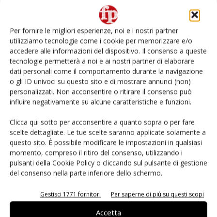
L’ortofrutta di Extra Supermercati tra localismo e
Ai #Repartofresh
Per fornire le migliori esperienze, noi e i nostri partner
utilizziamo tecnologie come i cookie per memorizzare e/o
Non è una susina: è Metis… e può rivoluzionare la
accedere alle informazioni del dispositivo. Il consenso a queste
categoria
tecnologie permetterà a noi e ai nostri partner di elaborare
dati personali come il comportamento durante la navigazione
o gli ID univoci su questo sito e di mostrare annunci (non)
Andamento prezzi ortofrutta in Italia al 27 luglio
2026
personalizzati. Non acconsentire o ritirare il consenso può
influire negativamente su alcune caratteristiche e funzioni.
Leonardo Odorizzi: “Dobbiamo creare stupore nel
Clicca qui sotto per acconsentire a quanto sopra o per fare
punto di vendita” #vocidellortofrutta
scelte dettagliate. Le tue scelte saranno applicate solamente a
questo sito. È possibile modificare le impostazioni in qualsiasi
momento, compreso il ritiro del consenso, utilizzando i
pulsanti della Cookie Policy o cliccando sul pulsante di gestione
del consenso nella parte inferiore dello schermo.
E-magazine
Gestisci 1771 fornitori
Per saperne di più su questi scopi
Accetta