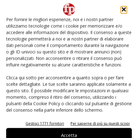
L’ortofrutta di Extra Supermercati tra localismo e
Ai #Repartofresh
Per fornire le migliori esperienze, noi e i nostri partner
utilizziamo tecnologie come i cookie per memorizzare e/o
Non è una susina: è Metis… e può rivoluzionare la
accedere alle informazioni del dispositivo. Il consenso a queste
categoria
tecnologie permetterà a noi e ai nostri partner di elaborare
dati personali come il comportamento durante la navigazione
o gli ID univoci su questo sito e di mostrare annunci (non)
Andamento prezzi ortofrutta in Italia al 27 luglio
2026
personalizzati. Non acconsentire o ritirare il consenso può
influire negativamente su alcune caratteristiche e funzioni.
Leonardo Odorizzi: “Dobbiamo creare stupore nel
Clicca qui sotto per acconsentire a quanto sopra o per fare
punto di vendita” #vocidellortofrutta
scelte dettagliate. Le tue scelte saranno applicate solamente a
questo sito. È possibile modificare le impostazioni in qualsiasi
momento, compreso il ritiro del consenso, utilizzando i
pulsanti della Cookie Policy o cliccando sul pulsante di gestione
del consenso nella parte inferiore dello schermo.
E-magazine
Gestisci 1771 fornitori
Per saperne di più su questi scopi
Accetta