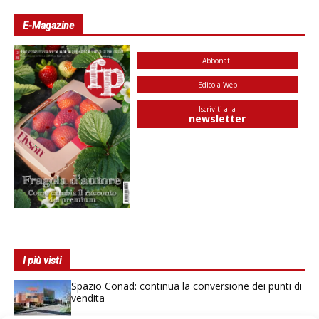
E-Magazine
Abbonati
Edicola Web
Iscriviti alla
newsletter
I più visti
Spazio Conad: continua la conversione dei punti di
vendita