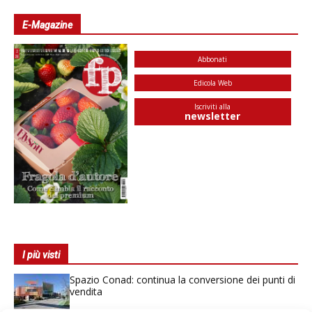
E-Magazine
Abbonati
Edicola Web
Iscriviti alla
newsletter
I più visti
Spazio Conad: continua la conversione dei punti di
vendita