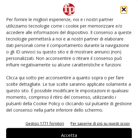
Non è una susina: è Metis… e può rivoluzionare la
categoria
Per fornire le migliori esperienze, noi e i nostri partner
utilizziamo tecnologie come i cookie per memorizzare e/o
Andamento prezzi ortofrutta in Italia al 27 luglio
accedere alle informazioni del dispositivo. Il consenso a queste
2026
tecnologie permetterà a noi e ai nostri partner di elaborare
dati personali come il comportamento durante la navigazione
o gli ID univoci su questo sito e di mostrare annunci (non)
Leonardo Odorizzi: “Dobbiamo creare stupore nel
punto di vendita” #vocidellortofrutta
personalizzati. Non acconsentire o ritirare il consenso può
influire negativamente su alcune caratteristiche e funzioni.
Known-You Seed Europa e Consorzio Dolce
Clicca qui sotto per acconsentire a quanto sopra o per fare
Passione puntano sull’innovazione del cocomero
scelte dettagliate. Le tue scelte saranno applicate solamente a
questo sito. È possibile modificare le impostazioni in qualsiasi
momento, compreso il ritiro del consenso, utilizzando i
pulsanti della Cookie Policy o cliccando sul pulsante di gestione
del consenso nella parte inferiore dello schermo.
E-magazine
Gestisci 1771 fornitori
Per saperne di più su questi scopi
Accetta