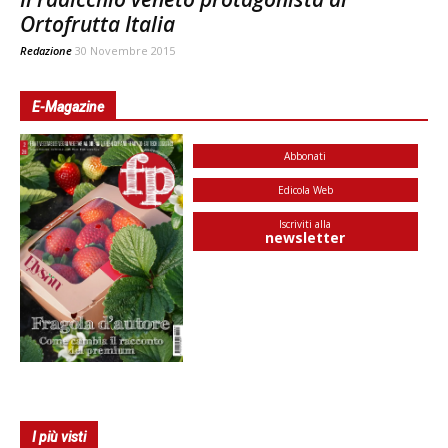
Ortofrutta Italia
Redazione
30 Novembre 2015
E-Magazine
Abbonati
Edicola Web
Iscriviti alla
newsletter
I più visti