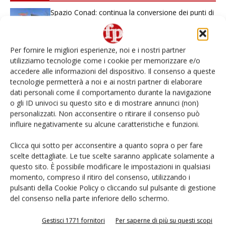
Spazio Conad: continua la conversione dei punti di
vendita
Non è una susina: è Metis… e può rivoluzionare la
Per fornire le migliori esperienze, noi e i nostri partner
categoria
utilizziamo tecnologie come i cookie per memorizzare e/o
accedere alle informazioni del dispositivo. Il consenso a queste
tecnologie permetterà a noi e ai nostri partner di elaborare
L’ortofrutta di Extra Supermercati tra localismo e
dati personali come il comportamento durante la navigazione
Ai #Repartofresh
o gli ID univoci su questo sito e di mostrare annunci (non)
personalizzati. Non acconsentire o ritirare il consenso può
Andamento prezzi ortofrutta in Italia al 27 luglio
influire negativamente su alcune caratteristiche e funzioni.
2026
Clicca qui sotto per acconsentire a quanto sopra o per fare
scelte dettagliate. Le tue scelte saranno applicate solamente a
Leonardo Odorizzi: “Dobbiamo creare stupore nel
punto di vendita” #vocidellortofrutta
questo sito. È possibile modificare le impostazioni in qualsiasi
momento, compreso il ritiro del consenso, utilizzando i
pulsanti della Cookie Policy o cliccando sul pulsante di gestione
del consenso nella parte inferiore dello schermo.
Gestisci 1771 fornitori
Per saperne di più su questi scopi