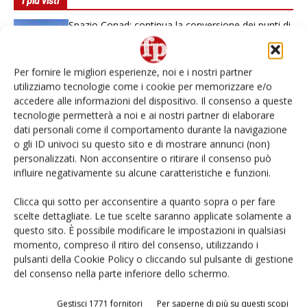
I più visti
Spazio Conad: continua la conversione dei punti di
vendita
Per fornire le migliori esperienze, noi e i nostri partner
L’ortofrutta di Extra Supermercati tra localismo e
Ai #Repartofresh
utilizziamo tecnologie come i cookie per memorizzare e/o
accedere alle informazioni del dispositivo. Il consenso a queste
tecnologie permetterà a noi e ai nostri partner di elaborare
Non è una susina: è Metis… e può rivoluzionare la
dati personali come il comportamento durante la navigazione
categoria
o gli ID univoci su questo sito e di mostrare annunci (non)
personalizzati. Non acconsentire o ritirare il consenso può
influire negativamente su alcune caratteristiche e funzioni.
Andamento prezzi ortofrutta in Italia al 27 luglio
2026
Clicca qui sotto per acconsentire a quanto sopra o per fare
scelte dettagliate. Le tue scelte saranno applicate solamente a
Leonardo Odorizzi: “Dobbiamo creare stupore nel
questo sito. È possibile modificare le impostazioni in qualsiasi
punto di vendita” #vocidellortofrutta
momento, compreso il ritiro del consenso, utilizzando i
pulsanti della Cookie Policy o cliccando sul pulsante di gestione
del consenso nella parte inferiore dello schermo.
Gestisci 1771 fornitori
Per saperne di più su questi scopi