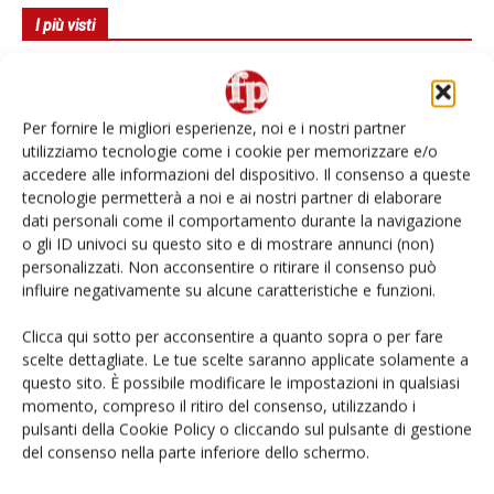
I più visti
Spazio Conad: continua la conversione dei punti di
vendita
Per fornire le migliori esperienze, noi e i nostri partner
Non è una susina: è Metis… e può rivoluzionare la
utilizziamo tecnologie come i cookie per memorizzare e/o
categoria
accedere alle informazioni del dispositivo. Il consenso a queste
tecnologie permetterà a noi e ai nostri partner di elaborare
dati personali come il comportamento durante la navigazione
L’ortofrutta di Extra Supermercati tra localismo e
Ai #Repartofresh
o gli ID univoci su questo sito e di mostrare annunci (non)
personalizzati. Non acconsentire o ritirare il consenso può
influire negativamente su alcune caratteristiche e funzioni.
Andamento prezzi ortofrutta in Italia al 27 luglio
2026
Clicca qui sotto per acconsentire a quanto sopra o per fare
scelte dettagliate. Le tue scelte saranno applicate solamente a
Leonardo Odorizzi: “Dobbiamo creare stupore nel
questo sito. È possibile modificare le impostazioni in qualsiasi
punto di vendita” #vocidellortofrutta
momento, compreso il ritiro del consenso, utilizzando i
pulsanti della Cookie Policy o cliccando sul pulsante di gestione
del consenso nella parte inferiore dello schermo.