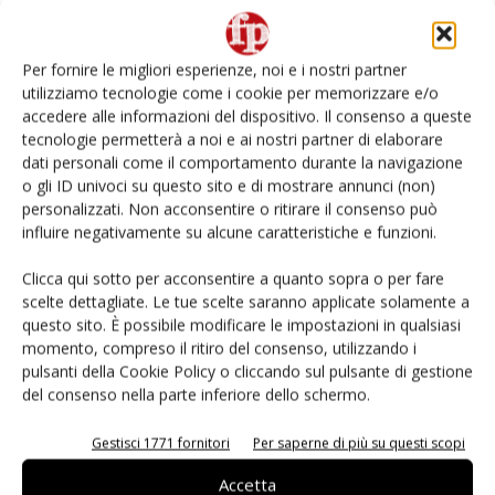
Non è una susina: è Metis… e può rivoluzionare la
categoria
Per fornire le migliori esperienze, noi e i nostri partner
utilizziamo tecnologie come i cookie per memorizzare e/o
Known-You Seed Europa e Consorzio Dolce
accedere alle informazioni del dispositivo. Il consenso a queste
Passione puntano sull’innovazione del cocomero
tecnologie permetterà a noi e ai nostri partner di elaborare
dati personali come il comportamento durante la navigazione
o gli ID univoci su questo sito e di mostrare annunci (non)
Andamento prezzi ortofrutta in Italia al 27 luglio
2026
personalizzati. Non acconsentire o ritirare il consenso può
influire negativamente su alcune caratteristiche e funzioni.
Leonardo Odorizzi: “Dobbiamo creare stupore nel
Clicca qui sotto per acconsentire a quanto sopra o per fare
punto di vendita” #vocidellortofrutta
scelte dettagliate. Le tue scelte saranno applicate solamente a
questo sito. È possibile modificare le impostazioni in qualsiasi
momento, compreso il ritiro del consenso, utilizzando i
pulsanti della Cookie Policy o cliccando sul pulsante di gestione
del consenso nella parte inferiore dello schermo.
E-magazine
Gestisci 1771 fornitori
Per saperne di più su questi scopi
Accetta