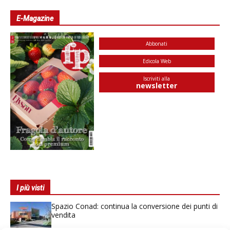
E-Magazine
Abbonati
Edicola Web
Iscriviti alla
newsletter
I più visti
Spazio Conad: continua la conversione dei punti di
vendita