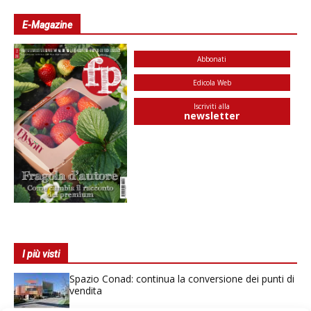
E-Magazine
Abbonati
Edicola Web
Iscriviti alla
newsletter
I più visti
Spazio Conad: continua la conversione dei punti di
vendita