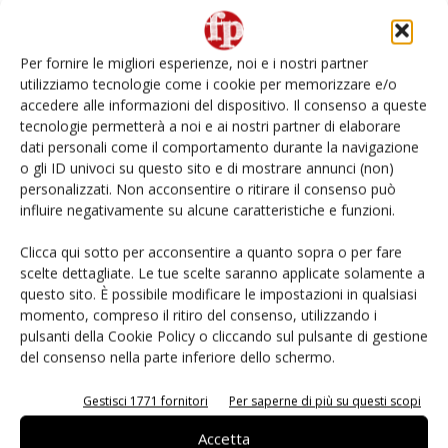
Non è una susina: è Metis… e può rivoluzionare la
categoria
Per fornire le migliori esperienze, noi e i nostri partner
utilizziamo tecnologie come i cookie per memorizzare e/o
L’ortofrutta di Extra Supermercati tra localismo e
accedere alle informazioni del dispositivo. Il consenso a queste
Ai #Repartofresh
tecnologie permetterà a noi e ai nostri partner di elaborare
dati personali come il comportamento durante la navigazione
o gli ID univoci su questo sito e di mostrare annunci (non)
Andamento prezzi ortofrutta in Italia al 27 luglio
2026
personalizzati. Non acconsentire o ritirare il consenso può
influire negativamente su alcune caratteristiche e funzioni.
Leonardo Odorizzi: “Dobbiamo creare stupore nel
Clicca qui sotto per acconsentire a quanto sopra o per fare
punto di vendita” #vocidellortofrutta
scelte dettagliate. Le tue scelte saranno applicate solamente a
questo sito. È possibile modificare le impostazioni in qualsiasi
momento, compreso il ritiro del consenso, utilizzando i
pulsanti della Cookie Policy o cliccando sul pulsante di gestione
del consenso nella parte inferiore dello schermo.
E-magazine
Gestisci 1771 fornitori
Per saperne di più su questi scopi
Accetta